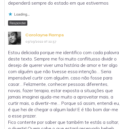
dependerá sempre do estado em que estivermos
Loading...
Responder
Carolayne Ramps
03/03/2022 at 22:57
Estou deliciada porque me identifico com cada palavra
deste texto. Sempre me foi muito conflituoso dividir o
desejo de querer viver uma história de amor e ter algo
com alguém que não tivesse essa intenção… Seria
impensável curtir com alguém, caso não fosse para
casar… Felizmente, conhecer pessoas diferentes,
novas, fazer terapia, estar exposta a situações que
jamais imaginei ajuda-me muito a aproveitar mais, a
curtir mais, a divertir-me… Porque só assim, entendi eu,
é que hei de chegar a algum lado! E é tão bom dar-me
a esse prazer.
Fico contente por saber que também te estás a soltar,
a divertir! Quem sabe o que estará reservado heheh