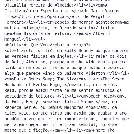
Djaimilia Pereira de Almeida;</li><li><em>A
Civilização do Espectáculo, </em>de Mario Vargas
Llosa</li><li><em>Aparição</em>, de Vergílio
Ferreira</li><li><em>Depois de morrer aconteceram-me
muitas coisas</em>, de Ricardo Adolfo</li><li>
<em>Uma História da Leitura, </em>de Alberto
Manguel</li></ul>
<h3>Livros Que Vou Acabar a Ler</h3>
<ul><li>reler os três da Sally Rooney porque comprei
as versões físicas em inglês;</li><li>reler os dois
da Dolly Alderton, porque a minha vida agora parece
saída de um desses livros e porque estou a escrever
algo que parece vindo do universo Alderton;</li><li>
<em>Daisy Jones &amp; The Six</em> e <em>The Seven
Husbands of Evelyn Hugo, </em>da Taylor Jenkins
Reid, porque estou farta de me sentir excluída da
sociedade de leitores;</li><li><em>Beach Read</em>,
da Emily Henry, <em>One Italian Summer</em>, da
Rebecca Serle, ou <em>Os Melhores Anos</em>, da
Kiley Reid, porque sinto que assim que acabar o ano
académico vou querer ler romancezinhos, daqueles que
me fazem chegar ao fim e dizer <em>lol, nota-se
mesmo que é ficção;</em></li><li><em>Where The