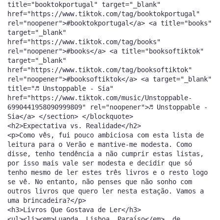
title="booktokportugal" target="_blank"
href="https://www.tiktok.com/tag/booktokportugal"
rel="noopener">#booktokportugal</a> <a title="books"
target="_blank"
href="https://www.tiktok.com/tag/books"
rel="noopener">#books</a> <a title="booksoftiktok"
target="_blank"
href="https://www.tiktok.com/tag/booksoftiktok"
rel="noopener">#booksoftiktok</a> <a target="_blank"
title="♬ Unstoppable - Sia"
href="https://www.tiktok.com/music/Unstoppable-
6990441958090999809" rel="noopener">♬ Unstoppable -
Sia</a> </section> </blockquote>
<h2>Expectativa vs. Realidade</h2>
<p>Como vês, fui pouco ambiciosa com esta lista de
leitura para o Verão e mantive-me modesta. Como
disse, tenho tendência a não cumprir estas listas,
por isso mais vale ser modesta e decidir que só
tenho mesmo de ler estes três livros e o resto logo
se vê. No entanto, não penses que não sonho com
outros livros que quero ler nesta estação. Vamos a
uma brincadeira?</p>
<h3>Livros Que Gostava de Ler</h3>
<ul><li><em>Luanda, Lisboa, Paraíso</em>, de