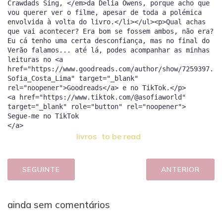
Crawdads Sing, </em>da Delia Owens, porque acho que
vou querer ver o filme, apesar de toda a polémica
envolvida à volta do livro.</li></ul><p>Qual achas
que vai acontecer? Era bom se fossem ambos, não era?
Eu cá tenho uma certa desconfiança, mas no final do
Verão falamos... até lá, podes acompanhar as minhas
leituras no <a
href="https://www.goodreads.com/author/show/7259397.
Sofia_Costa_Lima" target="_blank"
rel="noopener">Goodreads</a> e no TikTok.</p>
<a href="https://www.tiktok.com/@asofiaworld"
target="_blank" role="button" rel="noopener">
Segue-me no TikTok
livros
to be read
SEGUINTE
ANTERIOR
ainda sem comentários