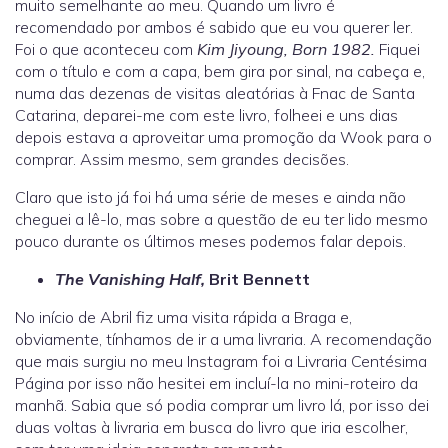
muito semelhante ao meu. Quando um livro é
recomendado por ambos é sabido que eu vou querer ler.
Foi o que aconteceu com
Kim Jiyoung, Born 1982.
Fiquei
com o título e com a capa, bem gira por sinal, na cabeça e,
numa das dezenas de visitas aleatórias à Fnac de Santa
Catarina, deparei-me com este livro, folheei e uns dias
depois estava a aproveitar uma promoção da Wook para o
comprar. Assim mesmo, sem grandes decisões.
Claro que isto já foi há uma série de meses e ainda não
cheguei a lê-lo, mas sobre a questão de eu ter lido mesmo
pouco durante os últimos meses podemos falar depois.
The Vanishing Half,
Brit Bennett
No início de Abril fiz uma visita rápida a Braga e,
obviamente, tínhamos de ir a uma livraria. A recomendação
que mais surgiu no meu Instagram foi a Livraria Centésima
Página por isso não hesitei em incluí-la no mini-roteiro da
manhã. Sabia que só podia comprar um livro lá, por isso dei
duas voltas à livraria em busca do livro que iria escolher,