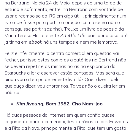
na Bertrand. No dia 24 de Maio, depois de uma tarde de
estudo e sofrimento, entrei na Bertrand com vontade de
usar o reembolso do IRS em algo útil… principalmente num
livro que fosse para partir o coração (como se eu não o
conseguisse partir sozinha). Trouxe um livro de poesia da
Maria Teresa Horta e este
A Little Life
, que, por acaso, até
já tinha em
ebook
há uns tempos e nem me lembrava.
Feliz e infelizmente, o centro comercial em questão vai
fechar, por isso estas compras aleatórias na Bertrand não
se devem repetir e as minhas horas na esplanada do
Starbucks a ler e escrever estão contadas. Mas será que
ainda vou a tempo de ler este livro lá? Quer dizer… pelo
que ouço dizer, vou chorar rios. Talvez não o queira ler em
público.
Kim Jiyoung, Born 1982,
Cho Nam-Joo
Há duas pessoas da internet em quem confio quase
cegamente para recomendações literárias: o Jack Edwards
e a Rita da Nova, principalmente a Rita, que tem um gosto