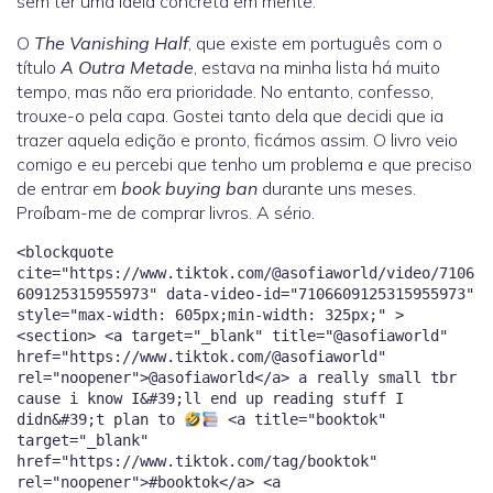
sem ter uma ideia concreta em mente.
O
The Vanishing Half
, que existe em português com o
título
A Outra Metade
, estava na minha lista há muito
tempo, mas não era prioridade. No entanto, confesso,
trouxe-o pela capa. Gostei tanto dela que decidi que ia
trazer aquela edição e pronto, ficámos assim. O livro veio
comigo e eu percebi que tenho um problema e que preciso
de entrar em
book buying ban
durante uns meses.
Proíbam-me de comprar livros. A sério.
<blockquote
cite="https://www.tiktok.com/@asofiaworld/video/7106
609125315955973" data-video-id="7106609125315955973"
style="max-width: 605px;min-width: 325px;" >
<section> <a target="_blank" title="@asofiaworld"
href="https://www.tiktok.com/@asofiaworld"
rel="noopener">@asofiaworld</a> a really small tbr
cause i know I&#39;ll end up reading stuff I
didn&#39;t plan to
<a title="booktok"
target="_blank"
href="https://www.tiktok.com/tag/booktok"
rel="noopener">#booktok</a> <a