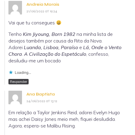
Andreia Morais
21/06/2022 at 19:24
Vai que tu consegues
Tenho
Kim Jiyoung, Born 1982
na minha lista de
desejos também por causa da Rita da Nova.
Adorei
Luanda, Lisboa, Paraíso
e
Lá, Onde o Vento
Chora
.
A Civilização do Espetáculo
, confesso,
desiludiu-me um bocado
Loading...
Responder
Ana Baptista
24/06/2022 at 13:12
Em relação a Taylor Jenkins Reid, adorei Evelyn Hugo
mas achei Daisy Jones meio meh, fiquei desiludida.
Agora, espera-se Malibu Rising.