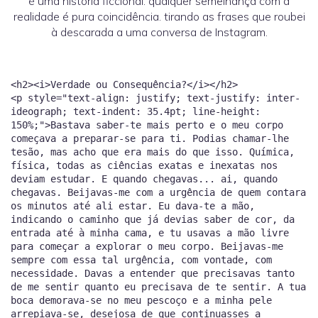
é uma história ficcional. qualquer semelhança com a
realidade é pura coincidência. tirando as frases que roubei
à descarada a uma conversa de Instagram.
<h2><i>Verdade ou Consequência?</i></h2> <p style="text-align: justify; text-justify: inter-ideograph; text-indent: 35.4pt; line-height: 150%;">Bastava saber-te mais perto e o meu corpo começava a preparar-se para ti. Podias chamar-lhe tesão, mas acho que era mais do que isso. Química, física, todas as ciências exatas e inexatas nos deviam estudar. E quando chegavas... ai, quando chegavas. Beijavas-me com a urgência de quem contara os minutos até ali estar. Eu dava-te a mão, indicando o caminho que já devias saber de cor, da entrada até à minha cama, e tu usavas a mão livre para começar a explorar o meu corpo. Beijavas-me sempre com essa tal urgência, com vontade, com necessidade. Davas a entender que precisavas tanto de me sentir quanto eu precisava de te sentir. A tua boca demorava-se no meu pescoço e a minha pele arrepiava-se, desejosa de que continuasses a explorar cada parte de mim. Nunca fora colonialista, mas queria que invadisses o meu corpo e decretasses que, a partir dali, eu era tua. Só tua. Total e irrevogavelmente tua.</p><p style="text-align: justify; text-justify: inter-ideograph; text-indent: 35.4pt; line-height: 150%;">Irrevogavelmente, como eu fingia que tu eras meu. Só meu. Mesmo sabendo que, provavelmente, havia, nesta cidade, mais camas que te recebiam. Ainda assim, quando estavas na minha cama, conseguia sempre fingir que eras só meu e nunca pensava se beijarias outras como me beijavas a mim, se te vinhas com as outras como te vinhas comigo, se dizias os nomes das outras como dizias o meu. Isso ficava para depois, depois de ires embora. Enquanto estavas aqui eu agia como se fosse a única, a tua preferida. Era muito fácil fazê-lo porque me fazias sentir assim, como se fosse a tua preferida, ainda mais quando te deixavas ficar cá por casa e, depois de nos limparmos, te deitavas na minha cama, a ver-me trabalhar.</p><p style="text-align: justify; text-justify: inter-ideograph; text-indent: 35.4pt; line-height: 150%;">Às vezes fazias-me perguntas sobre o trabalho: estás a escrever sobre o quê? Já escreveste sobre mim? Posso ler o que escreveste? E eu respondia: estou a escrever sobre a vida. Fosse sobre o que fosse, era sobre a vida. Mas depois mentia: não, nunca escrevi sobre ti. E não, não podias ler o que estava a escrever — temia que te reconhecesses nas palavras como eu te reconhecia ao lê-las, mesmo quando não escrevia sobre ti.</p><p style="text-align: justify; text-justify: inter-ideograph; text-indent: 35.4pt; line-height: 150%;">Gostava de quando ficavas a ver-me trabalhar. Ficavas tão interessado no meu trabalho e, por vezes, reconhecia em ti uma expressão que parecia orgulho, embora não compreendesse porquê. Era fácil ter-te aqui, talvez por isso ansiasse os dias em que me escolhias como companhia. Conversávamos sobre o mundo. Sobre os super-heróis que eu não conhecia, sobre as viagens que gostávamos de fazer e não podíamos porque não tínhamos dinheiro, sobre traumas, sobre cicatrizes, sobre amor, sobre guerra. Tu parecias apaziguar a ansiedade. Todas as perguntas que me rodeavam quando não estavas pareciam respeitar-te e deixavam a casa assim que tu entravas. Quando saías, elas voltavam.</p><p style="text-align: justify; text-justify: inter-ideograph; text-indent: 35.4pt; line-height: 150%;">Quanto dinheiro tenho na conta? Quantas faturas ainda não me pagaram? O que compro para o bebé da Maria? O que compro para prenda de casamento do Joel? O que vou fazer depois do doutoramento, quando for uma doutora no país dos doutores? Que resposta darei no próximo almoço de família quando me perguntarem como ou onde está o meu namorado, para quando um casamento, e os filhos, não achas que estás na idade de começar a pensar nestas coisas? Tantas perguntas que tu fazias desaparecer.</p><p style="text-align: justify; text-justify: inter-ideograph; text-indent: 35.4pt; line-height: 150%;">Na terapia discutíamos este efeito que tinhas em mim. Lá, podia admitir que estava apaixonada e que tinha medo de te dizer porque dizer-te que estava apaixonada significava reconhecer que o nosso prazo de validade expirara — enquanto fosse casual, sem compromissos, estava tudo bem; quando houvesse sentimentos surgiriam as complicações, estava tudo mal. No fundo, enquanto eu conseguisse evitar falar de sentimentos podíamos continuar a conquistar os nossos objetivos: tu querias a parte casual para te divertires; eu queria a parte casual para mostrar que conseguia ser moderna e divertida.</p><p style="text-align: justify; text-justify: inter-ideograph; text-indent: 35.4pt; line-height: 150%;">Nos jantares com os meus amigos falávamos sobre a minha supostamente interessante vida amorosa e todos tinham uma opinião a partilhar sobre nós. Eu nem sabia se podíamos usar assim este pronome plural, mas aceitava-o como aceitava as opiniões dos meus amigos — sem dar grande importância.</p><p style="text-align: justify; text-justify: inter-ideograph; text-indent: 35.4pt; line-height: 150%;">Estes jantares eram uma espécie de rotina para nós. Uma vez por mês, em datas difíceis de combinar e sempre com um ou outro membro ausente, encontrávamo-nos na mesma pizzaria para jantar e depois seguíamos para o bar que frequentávamos há anos. Uma vez por mês, dividíamos a conta enquanto nos sentíamos uma espécie de adaptação portuguesa de uma qualquer série americana sobre grupos de amigos, a beber vinho e a comer a melhor pizza à qual conseguíamos ter acesso por ali.</p><p style="text-align: justify; text-justify: inter-ideograph; text-indent: 35.4pt; line-height: 150%;">Se fôssemos a tal adaptação portuguesa de uma série americana, conseguíamos até preencher os estereótipos habituais. Havia o Ricardo, que negava a possibilidade de monogamia e a quem nunca tínhamos conhecido uma namorada — ou namorado. Depois, havia a Maria, numa relação estável há uns dois ou três anos, grávida de quatro meses, a planear <i>baby showers</i> e a ler os melhores blogues de maternidade enquanto dava connosco em doidos ao falar constantemente sobre pré, pós, durante e tudo o que fosse parto. O Rafael era o elemento mistério do grupo, com um namoro à distância e um trabalho estranho que não compreendíamos, mas que devia ser importante porque era bem pago. Ainda havia, claro, o casal que nos fazia acreditar no amor: o Joel e a Margarida. Namorados para aí desde o primeiro mês da universidade, tinham perdido a virgindade um com o outro, viviam juntos, iam casar no Verão numa quinta qualquer que arrasava nas fotografias no Instagram e já tinham uma lista de nomes para quando decidissem ter filhos. Sobrava eu, a estudante de doutoramento, a ser paga para escrever a recibos verdes, numa relação casual há meio ano, claramente a esticar a corda, definitivamente a confundir conceitos relacionais.</p><p style="text-align: justify; text-justify: inter-ideograph; text-indent: 35.4pt; line-height: 150%;">Deste grupo, tu só conhecias o Ricardo, que dividia este apartamento demasiado caro comigo. Quando ele não estava — o que acontecia muitas vezes — deixávamos a nossa roupa espalhada pela casa, nem sempre chegando com alguma peça de roupa ao quarto, muitas vezes dando um uso diferente ao sofá, algumas vezes pensando que daria muito trabalho quando fizéssemos o percurso inverso à procura de roupa interior.</p><p style="text-align: justify; text-justify: inter-ideograph; text-indent: 35.4pt; line-height: 150%;">Foi então que veio aquela tarde de março. Chovia. Eu tinha um disco de Bon Iver a tocar enquanto escrevia. Devia estar a escrever a tese ou um dos artigos que precisava de entregar, mas escrevia apenas por escrever. Escrevia sobre a vida, sobre o amor, sobre ti. Por este andar, acabaria mais depressa este livro do que a tese. O telemóvel tocou. Eras tu. Atendi. “Estás em casa?”, perguntaste. Respondi que sim. “Posso passar aí? Quero falar contigo sobre uma coisa”. Não sabia sobre o que querias falar, mas assumi logo o pior. Guardei o ficheiro em que estava a trabalhar, troquei o disco de Bon Iver por uma lista aleatória do serviço de <i>streaming</i>, escovei o cabelo, coloquei perfume e tocaste à campainha quando eu estava a lavar os dentes. Tinhas sido demasiado rápido.</p><p style="text-align: justify; text-justify: inter-ideograph; text-indent: 35.4pt; line-height: 150%;">Esboçaste um sorriso assim que saíste do elevador, o mesmo sorriso que eu costumava fingir ser motivado por eu ser a tua pessoa preferida. Puxaste-me contra ti e beijaste-me. Foi um beijo diferente, mas o meu corpo reagiu a ti da mesma maneira. Não havia urgência, apenas vontade e algo mais que eu não conseguia identificar. O meu corpo pedia que continuasses a explorá-lo, mas afastaste-te. “Espero não estar a atrasar o teu trabalho”, disseste. “Está tudo controlado”, respondi, atordoada. Encaminhei-te para a sala, que desta vez nos recebia vestidos.</p><p style="text-align: justify; text-justify: inter-ideograph; text-indent: 35.4pt; line-height: 150%;">“Estás apaixonada por mim?”, perguntaste. Eu não sabia o que responder. Devia confirmar ou mentir? “O que é que isso importa?”, perguntei de volta. “Importa tudo”, disseste. “O que raio estamos a fazer?”, insististe. De repente, as perguntas que me invadiam perderam o respeito que tinham por ti. Agora, tinham mais uma pergunta no grupo, mais uma pergunta para a qual eu tinha de ter resposta: o que raio estamos a fazer?</p><p style="text-align: justify; text-justify: inter-ideograph; text-indent: 35.4pt; line-height: 150%;">Devias ter percebido que eu ainda não encontrara as palavras que queria dizer porque começaste um discurso meio improvisado, meio pensado durante várias noites. “Acho que isto entre nós deixou de ser casual há muito tempo. Continuamos a fingir que é casual, mas eu passo dias e dias contigo. Se calhar tu ainda falas com outros ou sais com outros, mas eu só te quero a ti, só mesmo a ti, e não sei por que caraças continuo a fingir que há outras. Por isso eu quero saber se estou louco ou se sentes o mesmo.