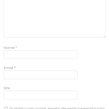
Nome
*
Email
*
Site
Guardar o meu nome, email e site neste navegador para