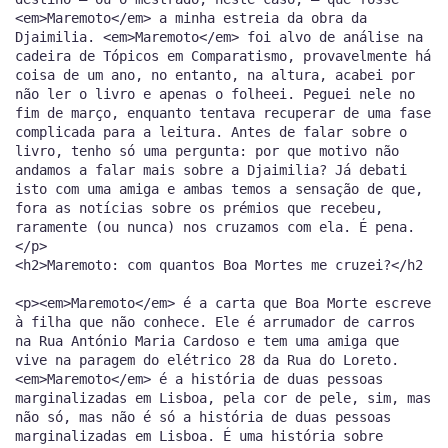
<em>Maremoto</em> a minha estreia da obra da
Djaimilia. <em>Maremoto</em> foi alvo de análise na
cadeira de Tópicos em Comparatismo, provavelmente há
coisa de um ano, no entanto, na altura, acabei por
não ler o livro e apenas o folheei. Peguei nele no
fim de março, enquanto tentava recuperar de uma fase
complicada para a leitura. Antes de falar sobre o
livro, tenho só uma pergunta: por que motivo não
andamos a falar mais sobre a Djaimilia? Já debati
isto com uma amiga e ambas temos a sensação de que,
fora as notícias sobre os prémios que recebeu,
raramente (ou nunca) nos cruzamos com ela. É pena.
</p>
<h2>Maremoto: com quantos Boa Mortes me cruzei?</h2>
<p><em>Maremoto</em> é a carta que Boa Morte escreve
à filha que não conhece. Ele é arrumador de carros
na Rua António Maria Cardoso e tem uma amiga que
vive na paragem do elétrico 28 da Rua do Loreto.
<em>Maremoto</em> é a história de duas pessoas
marginalizadas em Lisboa, pela cor de pele, sim, mas
não só, mas não é só a história de duas pessoas
marginalizadas em Lisboa. É uma história sobre