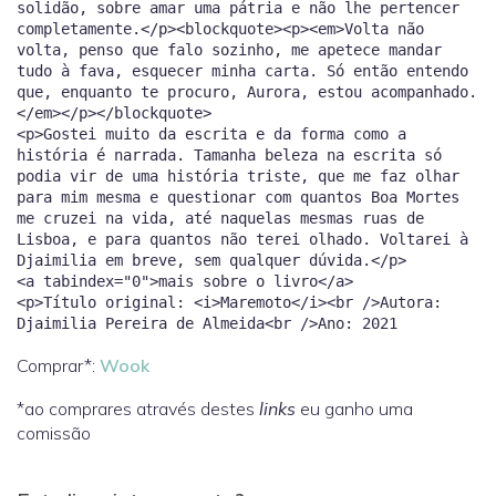
solidão, sobre amar uma pátria e não lhe pertencer
completamente.</p><blockquote><p><em>Volta não
volta, penso que falo sozinho, me apetece mandar
tudo à fava, esquecer minha carta. Só então entendo
que, enquanto te procuro, Aurora, estou acompanhado.
</em></p></blockquote>
<p>Gostei muito da escrita e da forma como a
história é narrada. Tamanha beleza na escrita só
podia vir de uma história triste, que me faz olhar
para mim mesma e questionar com quantos Boa Mortes
me cruzei na vida, até naquelas mesmas ruas de
Lisboa, e para quantos não terei olhado. Voltarei à
Djaimilia em breve, sem qualquer dúvida.</p>
<a tabindex="0">mais sobre o livro</a>
<p>Título original: <i>Maremoto</i><br />Autora:
Comprar*:
Wook
*ao comprares através destes
links
eu ganho uma
comissão