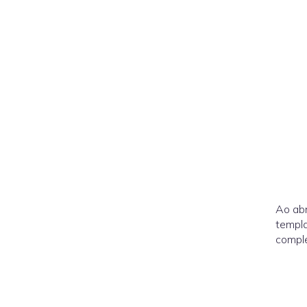
Ao abr
templa
comple