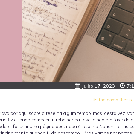
Julho 17, 2023
|
7:
'tis the damn thesis
lava por aqui sobre a tese há algum tempo, mas, desta vez, vam
que fiz quando comecei a trabalhar na tese, ainda em fase de d
adora, foi criar uma página destinada à tese no Notion. Ter as 
rincipalmente quando tudo descambou. Mas vamos por partes.