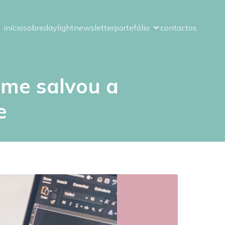
início
sobre
daylight
newsletter
portefólio
contactos
n me salvou a
e