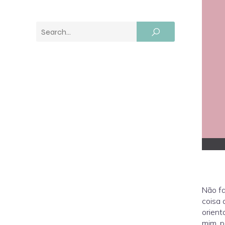
Não fa
coisa 
orient
mim, p