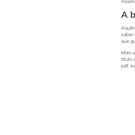
Assim 
A b
Aquilo
saber 
que gu
Mais u
título
pdf; e