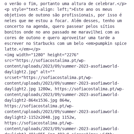
o verão o fim, portanto uma altura de celebrar.</p>
<p style="text-align: left;">Este ano os meus
objetivos de outono são profissionais, por isso é
neles que me estou a focar. Além desses, tenho um
concerto na agenda, quero passear pelos sítios
bonitos onde no ano passado me maravilhei com as
cores de outono e quero aproveitar uma tarde a
escrever no Starbucks com um belo <em>pumpkin spice
latte.</em></p>
<img width="1280" height="2276"
src="https://sofiacostalima.pt/wp-
content/uploads/2023/09/summer-2023-asofiaworld-
daylight2.jpg" alt=""
srcset="https://sofiacostalima.pt/wp-
content/uploads/2023/09/summer-2023-asofiaworld-
daylight2.jpg 1280w, https://sofiacostalima.pt/wp-
content/uploads/2023/09/summer-2023-asofiaworld-
daylight2-864x1536.jpg 864w,
https://sofiacostalima.pt/wp-
content/uploads/2023/09/summer-2023-asofiaworld-
daylight2-1152x2048.jpg 1152w,
https://sofiacostalima.pt/wp-
content/uploads/2023/09/summer-2023-asofiaworld-