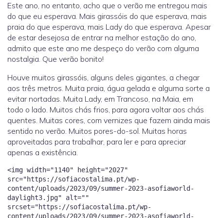
Este ano, no entanto, acho que o verão me entregou mais
do que eu esperava. Mais girassóis do que esperava, mais
praia do que esperava, mais Lady do que esperava. Apesar
de estar desejosa de entrar na melhor estação do ano,
admito que este ano me despeço do verão com alguma
nostalgia. Que verão bonito!
Houve muitos girassóis, alguns deles gigantes, a chegar
aos três metros. Muita praia, água gelada e alguma sorte a
evitar nortadas. Muita Lady, em Trancoso, na Maia, em
todo o lado. Muitos chás frios, para agora voltar aos chás
quentes. Muitas cores, com vernizes que fazem ainda mais
sentido no verão. Muitos pores-do-sol. Muitas horas
aproveitadas para trabalhar, para ler e para apreciar
apenas a existência.
<img width="1140" height="2027"
src="https://sofiacostalima.pt/wp-
content/uploads/2023/09/summer-2023-asofiaworld-
daylight3.jpg" alt=""
srcset="https://sofiacostalima.pt/wp-
content/uploads/2023/09/summer-2023-asofiaworld-