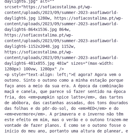
daylight6.jpg" alt=""
srcset="https://sofiacostalima.pt/wp-
content/uploads/2023/09/summer-2023-asofiaworld-
daylight6.jpg 1280w, https://sofiacostalima.pt/wp-
content/uploads/2023/09/summer-2023-asofiaworld-
daylight6-864x1536.jpg 864w,
https://sofiacostalima.pt/wp-
content/uploads/2023/09/summer-2023-asofiaworld-
daylight6-1152x2048.jpg 1152w,
https://sofiacostalima.pt/wp-
content/uploads/2023/09/summer-2023-asofiaworld-
daylight6-481x855.jpg 481w" sizes="(max-width:
1280px) 100vw, 1280px" />
<p style="text-align: left;">E agora? Agora vem o
outono. Sinto o outono como a minha estação porque
faço anos a meio da sua era. A época da combinação
maçã e canela, que parece só fazer sentido na época
fria, dos <em>pumpkin spice latte</em>, das tartes
de abóbora, das castanhas assadas, dos tons dourados
das folhas e do pôr-do-sol, do <em>RED</em> e do
<em>evermore</em>. A primavera e o inverno não têm
este efeito em mim, mas o verão e o outono trazem-me
vontade de fazer planos. É como se o outono fosse o
início do meu ano, portanto uma altura de planear, e