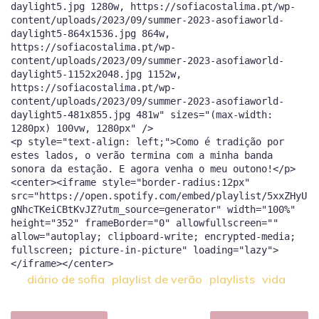
daylight5.jpg 1280w, https://sofiacostalima.pt/wp-
content/uploads/2023/09/summer-2023-asofiaworld-
daylight5-864x1536.jpg 864w,
https://sofiacostalima.pt/wp-
content/uploads/2023/09/summer-2023-asofiaworld-
daylight5-1152x2048.jpg 1152w,
https://sofiacostalima.pt/wp-
content/uploads/2023/09/summer-2023-asofiaworld-
daylight5-481x855.jpg 481w" sizes="(max-width:
1280px) 100vw, 1280px" />
<p style="text-align: left;">Como é tradição por
estes lados, o verão termina com a minha banda
sonora da estação. E agora venha o meu outono!</p>
<center><iframe style="border-radius:12px"
src="https://open.spotify.com/embed/playlist/5xxZHyU
gNhcTKeiCBtKvJZ?utm_source=generator" width="100%"
height="352" frameBorder="0" allowfullscreen=""
allow="autoplay; clipboard-write; encrypted-media;
fullscreen; picture-in-picture" loading="lazy">
diário de sofia
playlist de verão
playlists
vida