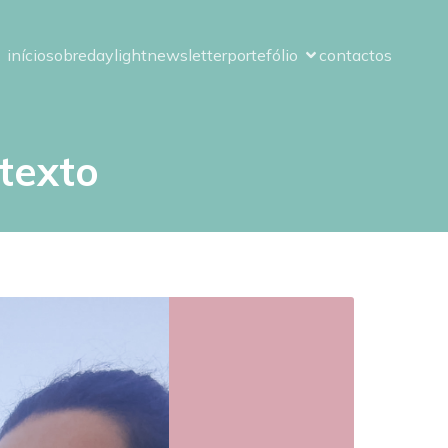
início
sobre
daylight
newsletter
portefólio
contactos
 texto