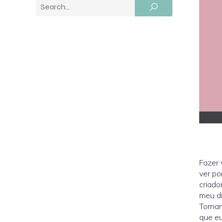
Fazer 
ver po
criado
meu di
Tornam
que eu