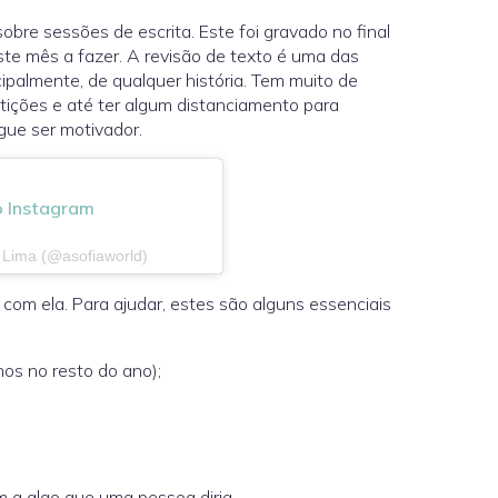
 sobre sessões de escrita. Este foi gravado no final
ste mês a fazer. A revisão de texto é uma das
ipalmente, de qualquer história. Tem muito de
etições e até ter algum distanciamento para
gue ser motivador.
o Instagram
 Lima (@asofiaworld)
om ela. Para ajudar, estes são alguns essenciais
os no resto do ano);
m a algo que uma pessoa diria.