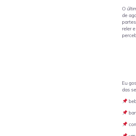
O últi
de ago
partes
reler 
perceb
Eu gos
das se
beb
ban
com
um 