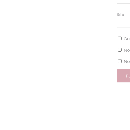
Site
Gu
No
Not