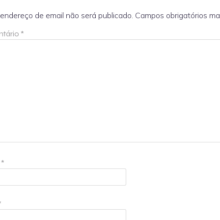
endereço de email não será publicado.
Campos obrigatórios m
tário
*
e
*
*