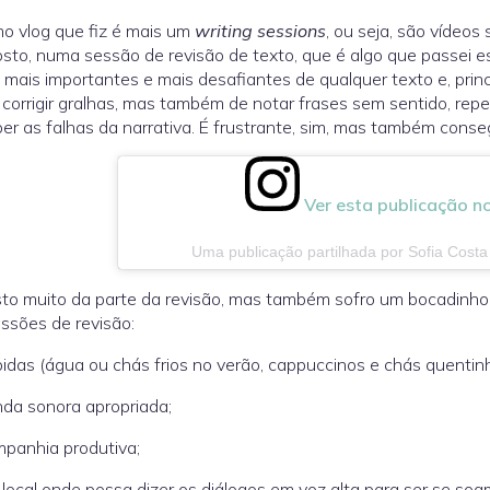
mo vlog que fiz é mais um
writing sessions
, ou seja, são vídeos
sto, numa sessão de revisão de texto, que é algo que passei e
 mais importantes e mais desafiantes de qualquer texto e, princ
e corrigir gralhas, mas também de notar frases sem sentido, rep
er as falhas da narrativa. É frustrante, sim, mas também conse
Ver esta publicação n
Uma publicação partilhada por Sofia Costa
to muito da parte da revisão, mas também sofro um bocadinho c
ssões de revisão:
idas (água ou chás frios no verão, cappuccinos e chás quentinh
da sonora apropriada;
panhia produtiva;
local onde possa dizer os diálogos em voz alta para ser se soa