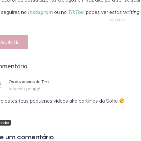
 seguires no
Instagram
ou no
TikTok
, podes ver estas
writing
escrita
EGUINTE
omentário
Os devaneios da Tim
01/10/2023 at 15:36
o estes teus pequenos vídeos aka partilhas da Sofia
onder
e um comentário