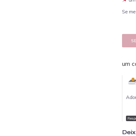
Se me
S
um c
Ador
Resp
Deix