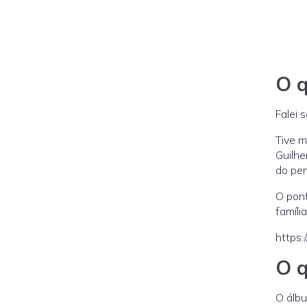
O q
Falei 
Tive m
Guilhe
do pen
O pont
famíl
https
O 
O álbu