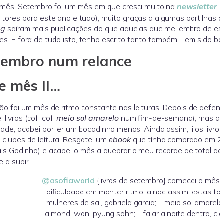
mês. Setembro foi um mês em que cresci muito na
newsletter
itores para este ano e tudo), muito graças a algumas partilhas al
og
saíram mais publicações do que aquelas que me lembro de e
s. E fora de tudo isto, tenho escrito tanto também. Tem sido b
tembro num relance
e mês li…
ão foi um mês de ritmo constante nas leituras. Depois de defe
 livros (cof, cof,
meio sol amarelo
num fim-de-semana), mas dep
ade, acabei por ler um bocadinho menos. Ainda assim, li os livro
 clubes de leitura. Resgatei um
ebook
que tinha comprado em 20
is Godinho) e acabei o mês a quebrar o meu recorde de total de 
 a subir.
@asofiaworld
{livros de setembro} comecei o mês 
dificuldade em manter ritmo. ainda assim, estas f
mulheres de sal, gabriela garcia; – meio sol amare
almond, won-pyung sohn; – falar a noite dentro, clai