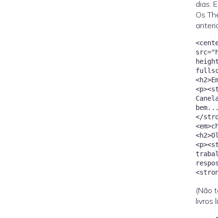
dias. 
Os The
anterio
<cent
src="
heigh
fulls
<h2>E
<p><s
Canel
bem..
</str
<em>c
<h2>O
<p><s
traba
respo
(Não t
livros