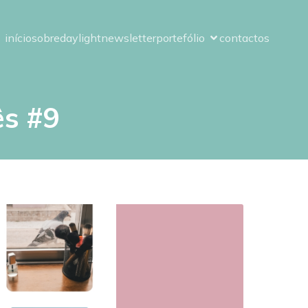
início
sobre
daylight
newsletter
portefólio
contactos
ês #9