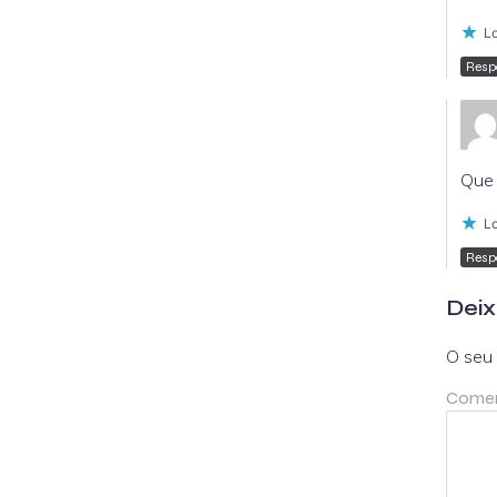
Lo
Resp
Que 
Lo
Resp
Deix
O seu 
Comen