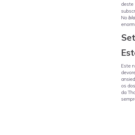
deste 
subscr
No
bl
enorme
Se
Est
Este n
devorei
ansied
os dos
da Tha
sempre