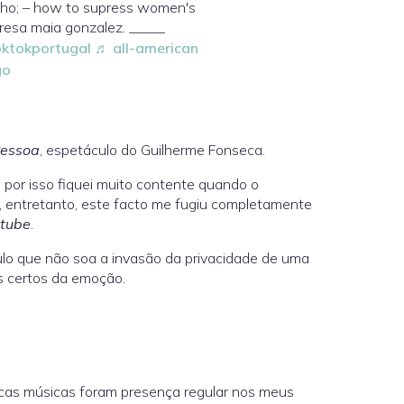
inho; – how to supress women's
teresa maia gonzalez. _____
ktokportugal
♬ all-american
go
essoa
, espetáculo do Guilherme Fonseca.
 por isso fiquei muito contente quando o
e, entretanto, este facto me fugiu completamente
tube
.
ulo que não soa a invasão da privacidade de uma
s certos da emoção.
ucas músicas foram presença regular nos meus