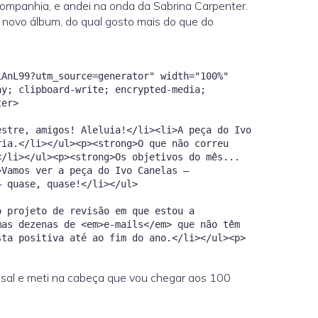
o companhia, e andei na onda da Sabrina Carpenter.
 novo álbum, do qual gosto mais do que do
LAnL99?utm_source=generator" width="100%"
ay; clipboard-write; encrypted-media;
nter>
estre, amigos! Aleluia!</li><li>A peça do Ivo
ria.</li></ul><p><strong>O que não correu
</li></ul><p><strong>Os objetivos do mês...
>Vamos ver a peça do Ivo Canelas —
— quase, quase!</li></ul>
o projeto de revisão em que estou a
mas dezenas de <em>e-mails</em> que não têm
sta positiva até ao fim do ano.</li></ul><p>
nsal e meti na cabeça que vou chegar aos 100