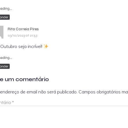
ading...
onder
Rita Correia Pires
03/10/2023 at 21:53
Outubro seja incrível!
ading...
onder
e um comentário
endereço de email não será publicado.
Campos obrigatórios m
tário
*