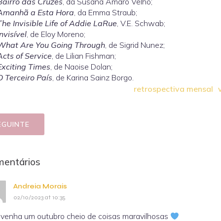
Bairro das Cruzes
, da Susana Amaro Velho;
Amanhã a Esta Hora
, da Emma Straub;
The Invisible Life of Addie LaRue
, V.E. Schwab;
Invisível
, de Eloy Moreno;
What Are You Going Through
, de Sigrid Nunez;
Acts of Service
, de Lilian Fishman;
Exciting Times
, de Naoise Dolan;
O Terceiro País
, de Karina Sainz Borgo.
retrospectiva mensal
EGUINTE
mentários
Andreia Morais
02/10/2023 at 10:35
venha um outubro cheio de coisas maravilhosas