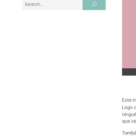
Este 
Logo d
ningué
que s
També