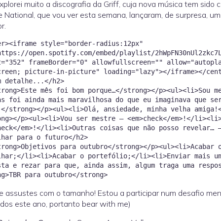
Explorei muito a discografia da Griff, cuja nova música tem sid
 National, que vou ver esta semana, lançaram, de surpresa, um
r.
er><iframe style="border-radius:12px"
https://open.spotify.com/embed/playlist/2hWpFN30nUl2zkc7
t="352" frameBorder="0" allowfullscreen="" allow="autopl
creen; picture-in-picture" loading="lazy"></iframe></ce
m detalhe...</h2>
trong>Este mês foi bom porque…</strong></p><ul><li>Sou m
as foi ainda mais maravilhosa do que eu imaginava que se
.</strong></p><ul><li>Olá, ansiedade, minha velha amiga!
ong></p><ul><li>Vou ser mestre — <em>check</em>!</li><li
heck</em>!</li><li>Outras coisas que não posso revelar… 
lhar para o futuro</h2>
trong>Objetivos para outubro</strong></p><ul><li>Acabar 
lhar;</li><li>Acabar o portefólio;</li><li>Enviar mais u
sta e rezar para que, ainda assim, algum traga uma respo
e assustes com o tamanho! Estou a participar num desafio me
 lidos este ano, portanto bear with me)