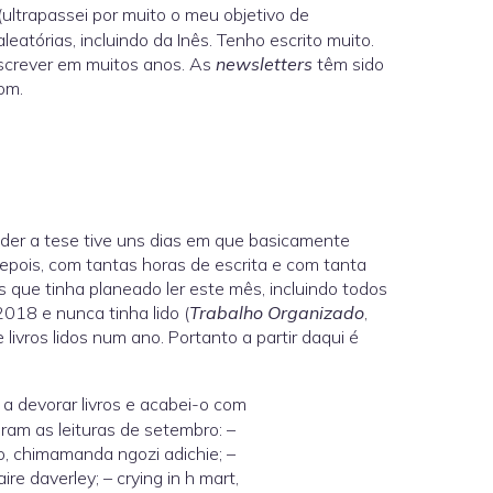
(ultrapassei por muito o meu objetivo de
eatórias, incluindo da Inês. Tenho escrito muito.
screver em muitos anos. As
newsletters
têm sido
om.
nder a tese tive uns dias em que basicamente
ois, com tantas horas de escrita e com tanta
s que tinha planeado ler este mês, incluindo todos
18 e nunca tinha lido (
Trabalho Organizado
,
livros lidos num ano. Portanto a partir daqui é
a devorar livros e acabei-o com
oram as leituras de setembro: –
lo, chimamanda ngozi adichie; –
re daverley; – crying in h mart,