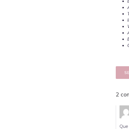
S
2 co
Que 