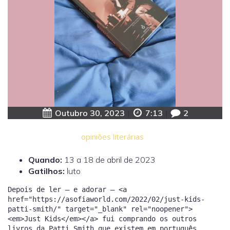
Outubro 30, 2023
|
7:13
|
2
opiniões literárias
Quando:
13 a 18 de abril de 2023
Gatilhos:
luto
Depois de ler — e adorar — <a
href="https://asofiaworld.com/2022/02/just-kids-
patti-smith/" target="_blank" rel="noopener">
<em>Just Kids</em></a> fui comprando os outros
livros da Patti Smith que existem em português.