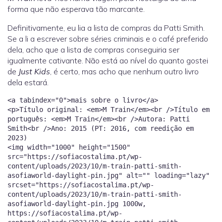
forma que não esperava tão marcante.
Definitivamente, eu lia a lista de compras da Patti Smith.
Se a li a escrever sobre séries criminais e o café preferido
dela, acho que a lista de compras conseguiria ser
igualmente cativante. Não está ao nível do quanto gostei
de
Just Kids
, é certo, mas acho que nenhum outro livro
dela estará.
<a tabindex="0">mais sobre o livro</a>
<p>Título original: <em>M Train</em><br />Título em
português: <em>M Train</em><br />Autora: Patti
Smith<br />Ano: 2015 (PT: 2016, com reedição em
2023)
<img width="1000" height="1500"
src="https://sofiacostalima.pt/wp-
content/uploads/2023/10/m-train-patti-smith-
asofiaworld-daylight-pin.jpg" alt="" loading="lazy"
srcset="https://sofiacostalima.pt/wp-
content/uploads/2023/10/m-train-patti-smith-
asofiaworld-daylight-pin.jpg 1000w,
https://sofiacostalima.pt/wp-