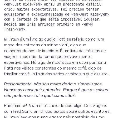
<em>Just Kids</em> abriu um precedente difícil:
criou muitas expectativas. Foi preciso tentar
equilibrar a excecionalidade de <em>Just Kids</em>
com a certeza de que seria impossível igualar.
Decidi que iria arriscar primeiro em <em>M
M Train
é um livro ao qual a Patti se referiu como “um
mapa das estradas da minha vida”, algo que
compreendemos de imediato. É um livro de crónicas de
viagens, mas não da forma que provavelmente
esperávamos. Há algo de ritualístico em acompanhar a
Patti nas visitas constantes ao mesmo café, algo de
familiar em vê-la falar das séries criminais a que assiste.
Pessoalmente, não sou muito dada a simbolismos.
Nunca os conseguir entender. Porque é que as coisas
não podem ser tal e qual como são?
Para mim,
M Train
está cheio de nostalgia. Das viagens
com Fred Sonic Smith aos textos sobre outros escritores,
M Train
leva-nos numa viagem pela nostalgia de uma