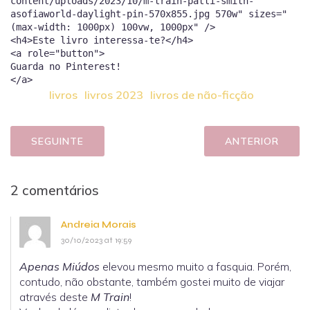
content/uploads/2023/10/m-train-patti-smith-
asofiaworld-daylight-pin-570x855.jpg 570w" sizes="
(max-width: 1000px) 100vw, 1000px" />
<h4>Este livro interessa-te?</h4>
<a role="button">
Guarda no Pinterest!
livros
livros 2023
livros de não-ficção
SEGUINTE
ANTERIOR
2 comentários
Andreia Morais
30/10/2023 at 19:59
Apenas Miúdos
elevou mesmo muito a fasquia. Porém,
contudo, não obstante, também gostei muito de viajar
através deste
M Train
!