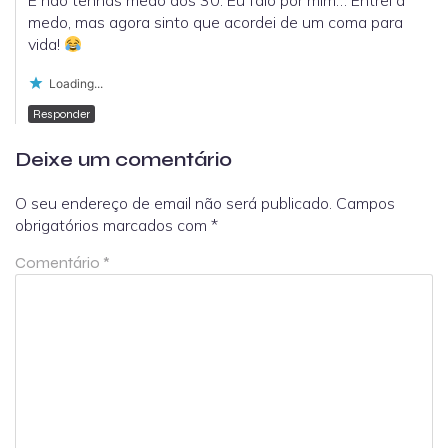
E não tenhas medo dos 30. Eu falo por mim… Entrei a
medo, mas agora sinto que acordei de um coma para
vida!
Loading...
Responder
Deixe um comentário
O seu endereço de email não será publicado.
Campos
obrigatórios marcados com
*
Comentário
*