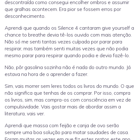
descontraída como consegui encolher ombros e assumir
que gralhas acontecem. Era pior se fossem erros por
desconhecimento.
Aprendi que quando os Silence 4 cantaram give yourself a
chance to breathe devia tê-los ouvido com mais atenção.
Não só me senti tantas vezes culpada por parar para
respirar, mas também senti muitas vezes que não podia
mesmo parar para respirar quando podia e devia fazê-lo.
Não, pôr gasolina sozinha não é nada do outro mundo. Já
estava na hora de o aprender a fazer.
Sim, vais morrer sem leres todos os livros do mundo. O que
não significa que tenhas de os comprar. Por isso, compra
os livros, sim, mas compra-os com consciência em vez de
compulsividade. Vais gostar mais de abordar assim a
literatura, vais ver.
Aprendi que massa com feijão e canja de ovo serão
sempre uma boa solução para matar saudades de casa.
Foram muitas as vezes em que fiz estes pratos este ano.