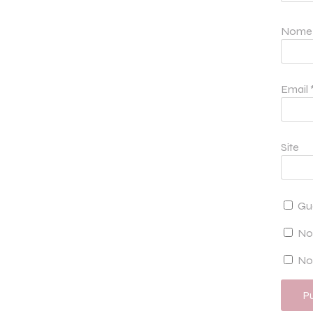
Nom
Email
Site
Gu
No
Not