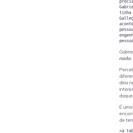
preci
Gabri
tinha
Galle
acont
pesso
engen
Gabrie
nada.
Perce
difere
diria 
intere
daquel
É uma 
encont
de tem
<a ta