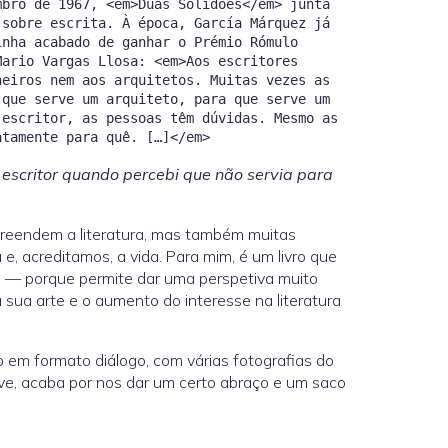
mbro de 1967, <em>Duas Solidões</em> junta
 sobre escrita. À época, García Márquez já
inha acabado de ganhar o Prémio Rómulo
Mario Vargas Llosa: <em>Aos escritores
heiros nem aos arquitetos. Muitas vezes as
 que serve um arquiteto, para que serve um
 escritor, as pessoas têm dúvidas. Mesmo as
 escritor quando percebi que não servia para
eendem a literatura, mas também muitas
a e, acreditamos, a vida. Para mim, é um livro que
s — porque permite dar uma perspetiva muito
sua arte e o aumento do interesse na literatura
do em formato diálogo, com várias fotografias do
e, acaba por nos dar um certo abraço e um saco