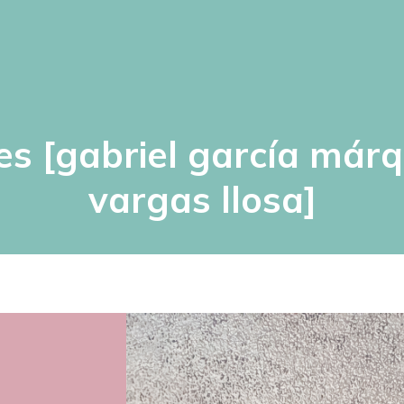
es [gabriel garcía már
vargas llosa]