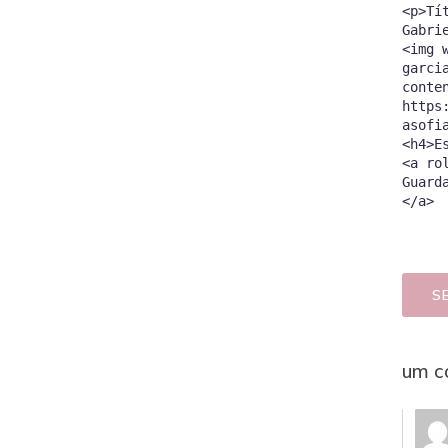
<p>Tí
Gabri
<img 
garci
conte
https
asofi
<h4>E
<a ro
Guard
S
um c