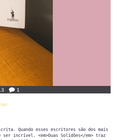
13
|
1
rias
scrita. Quando esses escritores são dos mais
e ser incrível. <em>Duas Solidões</em> traz