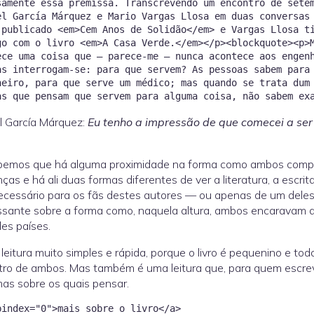
samente essa premissa. Transcrevendo um encontro de sete
el García Márquez e Mario Vargas Llosa em duas conversas
 publicado <em>Cem Anos de Solidão</em> e Vargas Llosa t
go com o livro <em>A Casa Verde.</em></p><blockquote><p>
ece uma coisa que — parece-me — nunca acontece aos engen
as interrogam-se: para que servem? As pessoas sabem para
heiro, para que serve um médico; mas quando se trata dum
l García Márquez:
Eu tenho a impressão de que comecei a ser
bemos que há alguma proximidade na forma como ambos compr
nças e há ali duas formas diferentes de ver a literatura, a escrit
necessário para os fãs destes autores — ou apenas de um dele
ssante sobre a forma como, naquela altura, ambos encaravam a 
es países.
leitura muito simples e rápida, porque o livro é pequenino e to
ro de ambos. Mas também é uma leitura que, para quem escrev
as sobre os quais pensar.
bindex="0">mais sobre o livro</a>