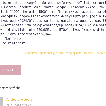
tulo original: <em>Dos Soledades</em><br />Título em por
el García Márquez &amp; Mario Vargas Llosa<br />Ano: 202
width="1000" height="1500" src="https://sofiacostalima.p
a-marquez-vargas-llosa-asofiaworld-daylight-pin.jpg" alt
nt/uploads/2024/01/duas-solidoes-garcia-marquez-vargas-l
://sofiacostalima.pt/wp-content/uploads/2024/01/duas-sol
aworld-daylight-pin-570x855.jpg 570w" sizes="(max-width:
ste livro interessa-te?</h4>
le="button">
a no Pinterest!
escrita
gabriel garcía márquez
livros
livro
EGUINTE
omentário
Andreia Morais
08/01/2024 at 19:45