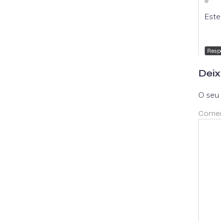
Este
Resp
Deix
O seu 
Comen