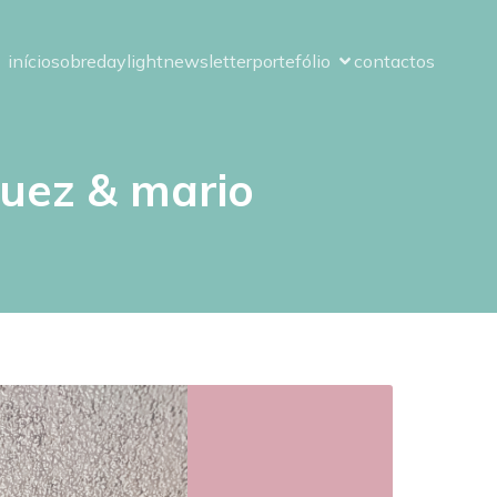
início
sobre
daylight
newsletter
portefólio
contactos
quez & mario