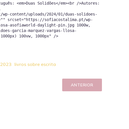
tuguês: <em>Duas Solidões</em><br />Autores:
1
t/wp-content/uploads/2024/01/duas-solidoes-
="" srcset="https://sofiacostalima.pt/wp-
losa-asofiaworld-daylight-pin.jpg 1000w,
idoes-garcia-marquez-vargas-llosa-
 1000px) 100vw, 1000px" />
s 2023
livros sobre escrita
ANTERIOR