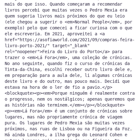
mais do que isso. Quando começaram a recomendar
livros percebi que muitas vezes o Pedro Mexia era
quem sugeria livros mais próximos do que eu leio
(ele chegou a sugerir o <em>Normal People</em>, por
exemplo) pelo que comecei a ficar curiosa com o que
ele escreveria. Em 2021, aproveitei a <a
href="https://asofiaworld.com/2021/09/compras-feira-
livro-porto-2021/" target="_blank"
rel="noopener">Feira do Livro do Porto</a> para
trazer o <em>Lá Fora</em>, uma coleção de crónicas.
No ano seguinte, quando fiz o curso de crónicas da
Tinta-da-China, escolhi receber outro livro dele e,
em preparação para a aula dele, li algumas crónicas
deste livro e do outro, mas pouco mais. Decidi que
estava na hora de o ler de fio a pavio.</p>
<blockquote><p><em>Porque ninguém é realmente contra
o progresso, nem os nostálgicos; apenas queremos que
as histórias não terminem.</em></p></blockquote>
<p><em>Lá Fora</em> é um conjunto de crónicas sobre
lugares, mas não propriamente crónica de viagem
pura. Os lugares de Pedro Mexia são muitas vezes
próximos, nas ruas de Lisboa ou na Figueira da Foz.
Há ainda Londres, a ilha grega do Leonard Cohen e