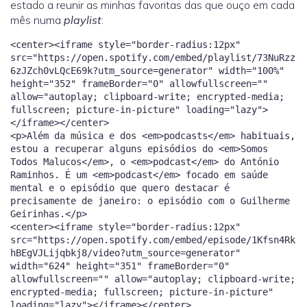
estado a reunir as minhas favoritas das que ouço em cada
mês numa
playlist
:
<center><iframe style="border-radius:12px"
src="https://open.spotify.com/embed/playlist/73NuRzz
6zJZch0vLQcE69k?utm_source=generator" width="100%"
height="352" frameBorder="0" allowfullscreen=""
allow="autoplay; clipboard-write; encrypted-media;
fullscreen; picture-in-picture" loading="lazy">
</iframe></center>
<p>Além da música e dos <em>podcasts</em> habituais,
estou a recuperar alguns episódios do <em>Somos
Todos Malucos</em>, o <em>podcast</em> do António
Raminhos. É um <em>podcast</em> focado em saúde
mental e o episódio que quero destacar é
precisamente de janeiro: o episódio com o Guilherme
Geirinhas.</p>
<center><iframe style="border-radius:12px"
src="https://open.spotify.com/embed/episode/1Kfsn4Rk
hBEgVJLijqbkj8/video?utm_source=generator"
width="624" height="351" frameBorder="0"
allowfullscreen="" allow="autoplay; clipboard-write;
encrypted-media; fullscreen; picture-in-picture"
loading="lazy"></iframe></center>