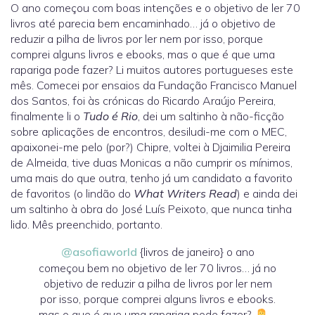
O ano começou com boas intenções e o objetivo de ler 70
livros até parecia bem encaminhado… já o objetivo de
reduzir a pilha de livros por ler nem por isso, porque
comprei alguns livros e ebooks, mas o que é que uma
rapariga pode fazer? Li muitos autores portugueses este
mês. Comecei por ensaios da Fundação Francisco Manuel
dos Santos, foi às crónicas do Ricardo Araújo Pereira,
finalmente li o
Tudo é Rio
, dei um saltinho à não-ficção
sobre aplicações de encontros, desiludi-me com o MEC,
apaixonei-me pelo (por?) Chipre, voltei à Djaimilia Pereira
de Almeida, tive duas Monicas a não cumprir os mínimos,
uma mais do que outra, tenho já um candidato a favorito
de favoritos (o lindão do
What Writers Read
) e ainda dei
um saltinho à obra do José Luís Peixoto, que nunca tinha
lido. Mês preenchido, portanto.
@asofiaworld
{livros de janeiro} o ano
começou bem no objetivo de ler 70 livros… já no
objetivo de reduzir a pilha de livros por ler nem
por isso, porque comprei alguns livros e ebooks.
mas o que é que uma rapariga pode fazer?
–