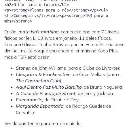
<h2>Olhar para o futuro</h2>
<p><strong>Planos para o mês</strong></p><ul>
<li>Conseguir.</li></ul><p><strong>TBR para o
Então,
math isn’t mathing
: comecei o ano com 71 livros
físicos por ler. Li 13 livros em janeiro, 11 deles físicos.
Comprei 6 livros. Tenho 65 livros por ler. Este mês não devo
diminuir muito porque vou andar a ler mais no Kobo Plus,
mas a TBR está assim:
Stoner
, de John Williams (para o Clube do Livra-te);
Cleopatra & Frankenstein,
de Coco Mellors (para o
The Characters Club
);
Aqui Dentro Faz Muito Barulho
, de Bruno Nogueira;
A Casa de Pineapple Street,
de Jenny Jackson;
Friendaholic,
de Elizabeth Day;
Margarida Espantada,
de Rodrigo Guedes de
Carvalho.
Sendo que tenho para terminar ainda: