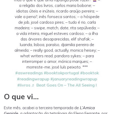
a religião dos livros, carlos maria bobone; –
idiotas úteis e inúteis, ricardo araújo pereira; –
vale a pena?, inês fonseca santos; – o hóspede
de job, josé cardoso pires; – tudo é rio, carla
madeira; – swipe, match, date, rita sepúlveda; –
a vida inteira, miguel esteves cardoso; – a ilha
das árvores desaparecidas, elif shafak; –
luanda, lisboa, paraíso, djaimilia pereira de
almeida; – really good, actually, monica heisey; –
what writers read, pandora sykes; – para
interromper o amor, mónica marques; –
morreste-me, josé luís peixoto. ***
#aswreadings
#booktokportugal
#booktok
#readingwrapup
#januaryreadingwrapup
#livros
♬ Beat Goes On – The All Seeing I
O que vi…
Este mês, acabei a terceira temporada de
L’Amica
Geniale
, a adaptação da tetralogia da Elena Ferrante, por