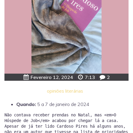
Fevereiro 12, 2024
|
7:13
|
2
opiniões literárias
Quando:
5 a 7 de janeiro de 2024
Não contava receber prendas no Natal, mas <em>O
Hóspede de Job</em> acabou por chegar lá a casa.
Apesar de já ter lido Cardoso Pires há alguns anos,
não era um autor que tivesse na lista de prioridades