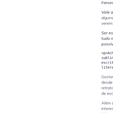
Vale 
alguns
verem 
Ser es
tudo n
possí
<p>Ac
subli
escri
Gostav
desde 
retrat
de esc
Além d
intere