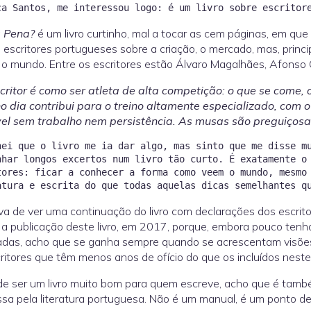
a Pena?
é um livro curtinho, mal a tocar as cem páginas, em q
 escritores portugueses sobre a criação, o mercado, mas, princ
o mundo. Entre os escritores estão Álvaro Magalhães, Afonso C
critor é como ser atleta de alta competição: o que se come, o
o dia contribui para o treino altamente especializado, com 
vel sem trabalho nem persistência. As musas são preguiçosas
hei que o livro me ia dar algo, mas sinto que me disse m
nhar longos excertos num livro tão curto. É exatamente o
tores: ficar a conhecer a forma como veem o mundo, mesmo
a de ver uma continuação do livro com declarações dos escritor
a publicação deste livro, em 2017, porque, embora pouco ten
adas, acho que se ganha sempre quando se acrescentam visões
ritores que têm menos anos de ofício do que os incluídos neste l
e ser um livro muito bom para quem escreve, acho que é tamb
ssa pela literatura portuguesa. Não é um manual, é um ponto d