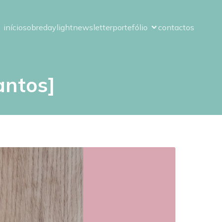
início
sobre
daylight
newsletter
portefólio
contactos
antos]