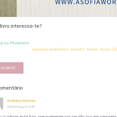
livro interessa-te?
a no Pinterest!
autores lusófonos
escrita
livros
livros 2
EGUINTE
omentário
Andreia Morais
09/02/2024 at 11:28
u a adorar este livro, precisamente por ser tão rico em perspetiv