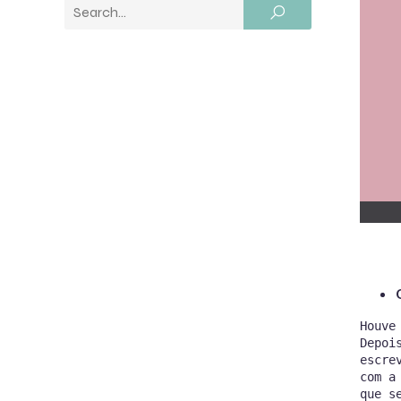
Houve
Depoi
escre
com a
que s