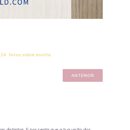
024
livros sobre escrita
ANTERIOR
as distintas. E por sentir que a tua visão dos