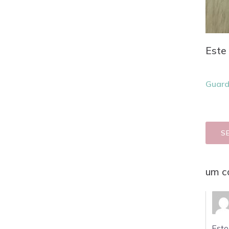
Este 
Guard
S
um c
Esto