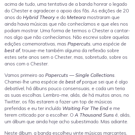
acima de tudo, uma tentativa de a banda honrar o legado
do Chester e agradecer o apoio dos fãs. As edições de 20
anos do
Hybrid Theory
e do
Meteora
mostraram que
ainda havia músicas que não conhecíamos e que eles nos
podiam mostrar. Uma forma de termos o Chester a cantar-
nos algo que não conhecíamos. Não escrevi sobre aquelas
edições comemorativas, mas
Papercuts
, uma espécie de
best of
, trouxe-me também alguma da reflexão sobre
estes sete anos sem o Chester, mas, sobretudo, sobre os
anos com o Chester.
Vamos primeiro ao
Papercuts — Single Collections
.
Chamei-lhe uma espécie de
best of
porque sei que é algo
debatível, há álbuns pouco consensuais, e cada um teria
as suas escolhas. Lembro-me, aliás, de há muitos anos, no
Twitter, os fãs estarem a fazer um top de músicas
preferidas e eu ter incluído
Waiting For The End
e me
terem criticado por a escolher. O
A Thousand Suns
é, aliás,
um álbum que ainda hoje acho subestimado. Mas adiante.
Neste álbum, a banda escolheu vinte músicas marcantes,