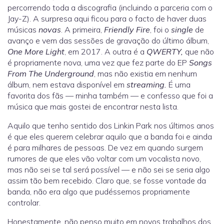
percorrendo toda a discografia (incluindo a parceria com o
Jay-Z). A surpresa aqui ficou para o facto de haver duas
músicas
novas
. A primeira,
Friendly Fire
, foi o
single
de
avanço e vem das sessões de gravação do último álbum,
One More Light
, em 2017. A outra é a
QWERTY,
que não
é propriamente nova, uma vez que fez parte do EP
Songs
From The Underground
, mas não existia em nenhum
álbum, nem estava disponível em
streaming.
É uma
favorita dos fãs — minha também — e confesso que foi a
música que mais gostei de encontrar nesta lista.
Aquilo que tenho sentido dos Linkin Park nos últimos anos
é que eles querem celebrar aquilo que a banda foi e ainda
é para milhares de pessoas. De vez em quando surgem
rumores de que eles vão voltar com um vocalista novo,
mas não sei se tal será possível — e não sei se seria algo
assim tão bem recebido. Claro que, se fosse vontade da
banda, não era algo que pudéssemos propriamente
controlar.
Honestamente, não penso muito em novos trabalhos dos