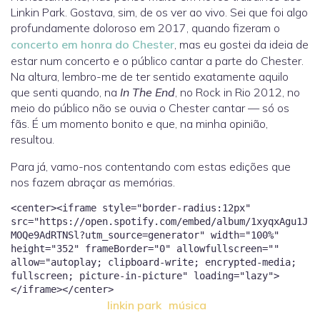
Linkin Park. Gostava, sim, de os ver ao vivo. Sei que foi algo
profundamente doloroso em 2017, quando fizeram o
concerto em honra do Chester
, mas eu gostei da ideia de
estar num concerto e o público cantar a parte do Chester.
Na altura, lembro-me de ter sentido exatamente aquilo
que senti quando, na
In The End
, no Rock in Rio 2012, no
meio do público não se ouvia o Chester cantar — só os
fãs. É um momento bonito e que, na minha opinião,
resultou.
Para já, vamo-nos contentando com estas edições que
nos fazem abraçar as memórias.
<center><iframe style="border-radius:12px"
src="https://open.spotify.com/embed/album/1xyqxAgu1J
MOQe9AdRTNSl?utm_source=generator" width="100%"
height="352" frameBorder="0" allowfullscreen=""
allow="autoplay; clipboard-write; encrypted-media;
fullscreen; picture-in-picture" loading="lazy">
linkin park
música