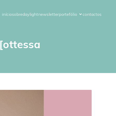
início
sobre
daylight
newsletter
portefólio
contactos
 [ottessa