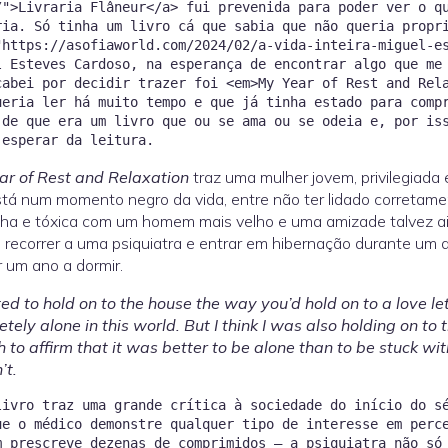
/">Livraria Flâneur</a> fui prevenida para poder ver o q
ria. Só tinha um livro cá que sabia que não queria propr
"https://asofiaworld.com/2024/02/a-vida-inteira-miguel-e
l Esteves Cardoso, na esperança de encontrar algo que me
cabei por decidir trazer foi <em>My Year of Rest and Rel
ueria ler há muito tempo e que já tinha estado para comp
 de que era um livro que ou se ama ou se odeia e, por is
ar of Rest and Relaxation
traz uma mulher jovem, privilegiada 
tá num momento negro da vida, entre não ter lidado corretame
ha e tóxica com um homem mais velho e uma amizade talvez ai
 recorrer a uma psiquiatra e entrar em hibernação durante um a
 um ano a dormir.
ed to hold on to the house the way you’d hold on to a love le
tely alone in this world. But I think I was also holding on to t
 to affirm that it was better to be alone than to be stuck w
’t.
livro traz uma grande crítica à sociedade do início do s
ue o médico demonstre qualquer tipo de interesse em perc
m prescreve dezenas de comprimidos — a psiquiatra não só