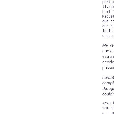
porto
livra
href=
Migue
que a
que q
ideia
My Ye
que es
estran
decide
passar
I want
comple
though
couldn
<p>O 
sem q
a que