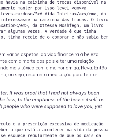
ue havia na caixinha de trocas disponível na
iamente manter por isso levei <em><a
steves-cardoso/">A Vida Inteira</a></em>, do
 interessasse na caixinha das trocas. O livro
axation</em>, da Ottessa Moshfegh, um livro
rar algumas vezes. A verdade é que tinha
so, tinha receio de o comprar e não sabia bem
em vários aspetos, da vida financeira à beleza,
nte com a morte dos pais e ter uma relação
nda mais tóxica com a melhor amiga, Reva. Então
no, ou seja, recorrer a medicação para tentar
tter. It was proof that I had not always been
he loss, to the emptiness of the house itself, as
ith people who were supposed to love you, yet
éculo e à prescrição excessiva de medicação
eber o que está a acontecer na vida da pessoa
 se esquece regularmente de que os pais da