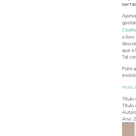
Apesar
gostar
Cloth
o livr
descre
que o 
Tal co
Para q
insóni
mais s
Título 
Título
Autor
Ano: 