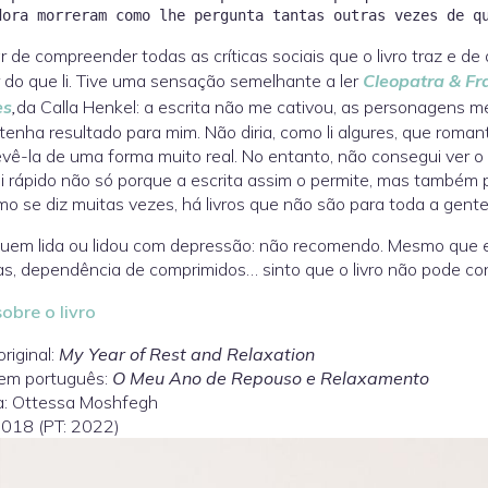
 de compreender todas as críticas sociais que o livro traz e d
 do que li. Tive uma sensação semelhante a ler
Cleopatra & Fr
es
,
da Calla Henkel: a escrita não me cativou, as personagens 
o tenha resultado para mim. Não diria, como li algures, que roma
vê-la de uma forma muito real. No entanto, não consegui ver o 
li rápido não só porque a escrita assim o permite, mas também p
mo se diz muitas vezes, há livros que não são para toda a gente
uem lida ou lidou com depressão: não recomendo. Mesmo que e
as, dependência de comprimidos… sinto que o livro não pode con
obre o livro
original:
My Year of Rest and Relaxation
 em português:
O Meu Ano de Repouso e Relaxamento
a: Ottessa Moshfegh
2018 (PT: 2022)