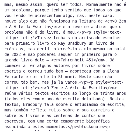
mas, mesmo assim, quero ler todos. Normalmente não é
um problema, porque tenho sentido que todos os que
vou lendo me acrescentam algo, mas, neste caso,
houve algo que não funcionou na leitura de <em>O Zen
e A Arte da Escrita</em> e atrevo-me a dizer que o
problema não é do livro, é meu.</p><p style="text-
align: left;">Talvez tenha sido arriscado escolher
para primeiro livro do Ray Bradbury um livro de
crónicas, mas decidi oferecê-lo a mim mesma no natal
de 2022 e não ponderei sequer ir primeiro para o
grande livro dele — <em>Fahrenheit 451</em>. Já
comecei a ler alguns autores por livros sobre
escrita e correu tudo bem — aconteceu com a Elena
Ferrante e com a Leïla Slimani. Neste caso não
correu tão bem, mas já lá vamos.</p><p style="text-
align: left;"><em>O Zen e A Arte da Escrita</em>
reúne vários textos escritos ao longo de trinta anos
(todos eles com o ano de escrita detalhado). Nestes
textos, Bradbury fala sobre o entusiasmo da escrita,
mas também reflete muito sobre a sua carreira e
sobre os livros e as centenas de contos que
escreveu, com uma certa componente biográfica
associada a estes momentos.</p><blockquote><p