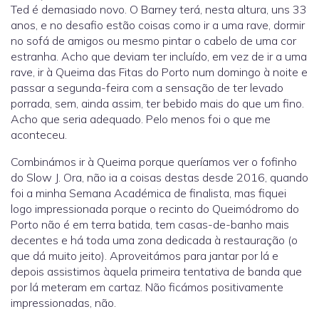
Ted é demasiado novo. O Barney terá, nesta altura, uns 33
anos, e no desafio estão coisas como ir a uma rave, dormir
no sofá de amigos ou mesmo pintar o cabelo de uma cor
estranha. Acho que deviam ter incluído, em vez de ir a uma
rave, ir à Queima das Fitas do Porto num domingo à noite e
passar a segunda-feira com a sensação de ter levado
porrada, sem, ainda assim, ter bebido mais do que um fino.
Acho que seria adequado. Pelo menos foi o que me
aconteceu.
Combinámos ir à Queima porque queríamos ver o fofinho
do Slow J. Ora, não ia a coisas destas desde 2016, quando
foi a minha Semana Académica de finalista, mas fiquei
logo impressionada porque o recinto do Queimódromo do
Porto não é em terra batida, tem casas-de-banho mais
decentes e há toda uma zona dedicada à restauração (o
que dá muito jeito). Aproveitámos para jantar por lá e
depois assistimos àquela primeira tentativa de banda que
por lá meteram em cartaz. Não ficámos positivamente
impressionadas, não.