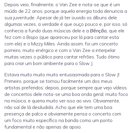
Depois veio, finalmente, o Van Zee e nota-se que é um
miúdo de 22 anos, porque aquela energia toda denuncia a
sua juventude. Apesar de já ter ouvido os álbuns dele
algumas vezes, a verdade é que ouço pouco e, por isso, só
conhecia a fundo duas músicas dele e a
Bênção,
que ele
fez com o Bispo (que apareceu por lá para cantar esta
com ele) e o Mizzy Miles. Ainda assim, foi um concerto
porreiro, muito enérgico e com o Van Zee a interpelar
muitas vezes o público para cantar refrões. Tudo ótimo
para criar um bom ambiente para o Slow J.
Estava muito muito muito entusiasmada para o Slow J!
Primeiro, porque se tornou facilmente um dos meus
artistas preferidos; depois, porque sempre que vejo vídeos
de concertos dele nota-se uma boa onda geral, muito foco
na música, e queria muito ver isso ao vivo. Obviamente,
não saí de lá desiludida. Acho que ele tem uma boa
presença de palco e obviamente pensa o concerto com
um foco muito específico na banda como um ponto
fundamental e não apenas de apoio.