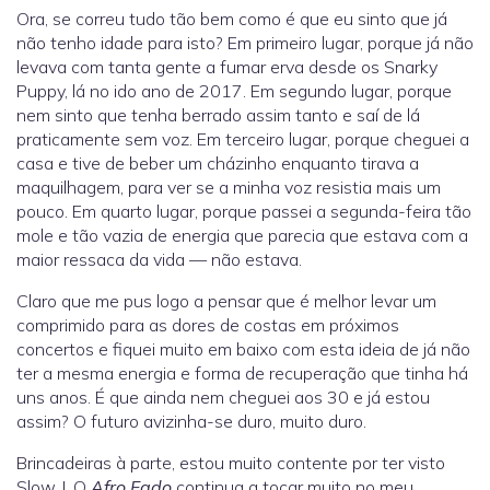
Ora, se correu tudo tão bem como é que eu sinto que já
não tenho idade para isto? Em primeiro lugar, porque já não
levava com tanta gente a fumar erva desde os Snarky
Puppy, lá no ido ano de 2017. Em segundo lugar, porque
nem sinto que tenha berrado assim tanto e saí de lá
praticamente sem voz. Em terceiro lugar, porque cheguei a
casa e tive de beber um cházinho enquanto tirava a
maquilhagem, para ver se a minha voz resistia mais um
pouco. Em quarto lugar, porque passei a segunda-feira tão
mole e tão vazia de energia que parecia que estava com a
maior ressaca da vida — não estava.
Claro que me pus logo a pensar que é melhor levar um
comprimido para as dores de costas em próximos
concertos e fiquei muito em baixo com esta ideia de já não
ter a mesma energia e forma de recuperação que tinha há
uns anos. É que ainda nem cheguei aos 30 e já estou
assim? O futuro avizinha-se duro, muito duro.
Brincadeiras à parte, estou muito contente por ter visto
Slow J. O
Afro Fado
continua a tocar muito no meu