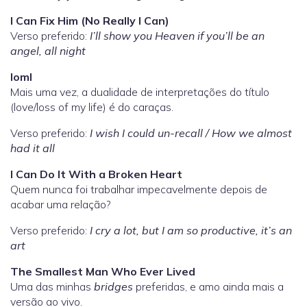
I Can Fix Him (No Really I Can)
Verso preferido:
I’ll show you Heaven if you’ll be an
angel, all night
loml
Mais uma vez, a dualidade de interpretações do título
(love/loss of my life) é do caraças.
Verso preferido:
I wish I could un-recall / How we almost
had it all
I Can Do It With a Broken Heart
Quem nunca foi trabalhar impecavelmente depois de
acabar uma relação?
Verso preferido:
I cry a lot, but I am so productive, it’s an
art
The Smallest Man Who Ever Lived
Uma das minhas
bridges
preferidas, e amo ainda mais a
versão ao vivo.