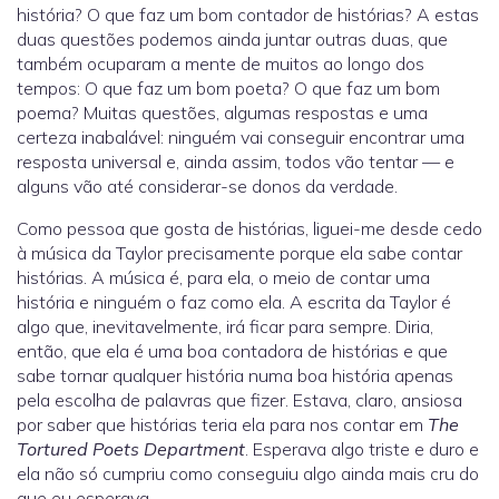
história? O que faz um bom contador de histórias? A estas
duas questões podemos ainda juntar outras duas, que
também ocuparam a mente de muitos ao longo dos
tempos: O que faz um bom poeta? O que faz um bom
poema? Muitas questões, algumas respostas e uma
certeza inabalável: ninguém vai conseguir encontrar uma
resposta universal e, ainda assim, todos vão tentar — e
alguns vão até considerar-se donos da verdade.
Como pessoa que gosta de histórias, liguei-me desde cedo
à música da Taylor precisamente porque ela sabe contar
histórias. A música é, para ela, o meio de contar uma
história e ninguém o faz como ela. A escrita da Taylor é
algo que, inevitavelmente, irá ficar para sempre. Diria,
então, que ela é uma boa contadora de histórias e que
sabe tornar qualquer história numa boa história apenas
pela escolha de palavras que fizer. Estava, claro, ansiosa
por saber que histórias teria ela para nos contar em
The
Tortured Poets Department
. Esperava algo triste e duro e
ela não só cumpriu como conseguiu algo ainda mais cru do
que eu esperava.