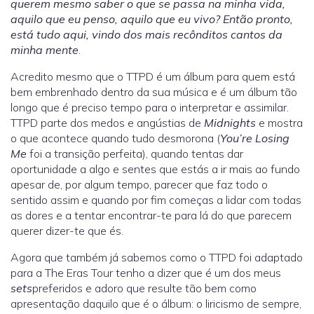
querem mesmo saber o que se passa na minha vida,
aquilo que eu penso, aquilo que eu vivo? Então pronto,
está tudo aqui, vindo dos mais recônditos cantos da
minha mente
.
Acredito mesmo que o TTPD é um álbum para quem está
bem embrenhado dentro da sua música e é um álbum tão
longo que é preciso tempo para o interpretar e assimilar.
TTPD parte dos medos e angústias de
Midnights
e mostra
o que acontece quando tudo desmorona (
You’re Losing
Me
foi a transição perfeita), quando tentas dar
oportunidade a algo e sentes que estás a ir mais ao fundo
apesar de, por algum tempo, parecer que faz todo o
sentido assim e quando por fim começas a lidar com todas
as dores e a tentar encontrar-te para lá do que parecem
querer dizer-te que és.
Agora que também já sabemos como o TTPD foi adaptado
para a The Eras Tour tenho a dizer que é um dos meus
sets
preferidos e adoro que resulte tão bem como
apresentação daquilo que é o álbum: o liricismo de sempre,