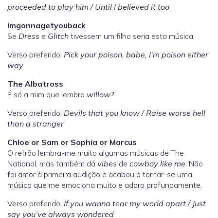
proceeded to play him / Until I believed it too
imgonnagetyouback
Se
Dress
e
Glitch
tivessem um filho seria esta música.
Verso preferido:
Pick your poison, babe, I’m poison either
way
The Albatross
É só a mim que lembra
willow?
Verso preferido:
Devils that you know / Raise worse hell
than a stranger
Chloe or Sam or Sophia or Marcus
O refrão lembra-me muito algumas músicas de The
National, mas também dá
vibes
de
cowboy like me
. Não
foi amor à primeira audição e acabou a tornar-se uma
música que me emociona muito e adoro profundamente.
Verso preferido:
If you wanna tear my world apart / Just
say you’ve always wondered