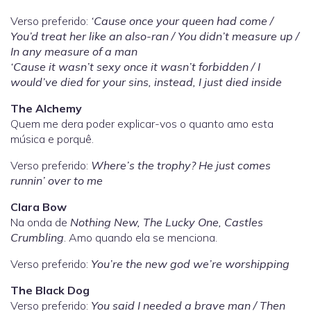
Verso preferido:
‘Cause once your queen had come /
You’d treat her likе an also-ran / You didn’t measure up /
In any measurе of a man
‘Cause it wasn’t sexy once it wasn’t forbidden / I
would’ve died for your sins, instead, I just died inside
The Alchemy
Quem me dera poder explicar-vos o quanto amo esta
música e porquê.
Verso preferido:
Where’s the trophy? He just comes
runnin’ over to me
Clara Bow
Na onda de
Nothing New, The Lucky One, Castles
Crumbling
. Amo quando ela se menciona.
Verso preferido:
You’re the new god we’re worshipping
The Black Dog
Verso preferido:
You said I needed a bravе man / Then