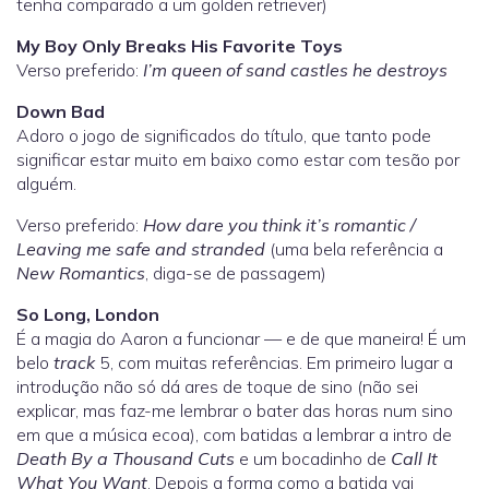
tenha comparado a um golden retriever)
My Boy Only Breaks His Favorite Toys
Verso preferido:
I’m queen of sand castles he destroys
Down Bad
Adoro o jogo de significados do título, que tanto pode
significar estar muito em baixo como estar com tesão por
alguém.
Verso preferido:
How dare you think it’s romantic /
Leaving me safe and stranded
(uma bela referência a
New Romantics
, diga-se de passagem)
So Long, London
É a magia do Aaron a funcionar — e de que maneira! É um
belo
track
5, com muitas referências. Em primeiro lugar a
introdução não só dá ares de toque de sino (não sei
explicar, mas faz-me lembrar o bater das horas num sino
em que a música ecoa), com batidas a lembrar a intro de
Death By a Thousand Cuts
e um bocadinho de
Call It
What You Want
. Depois a forma como a batida vai