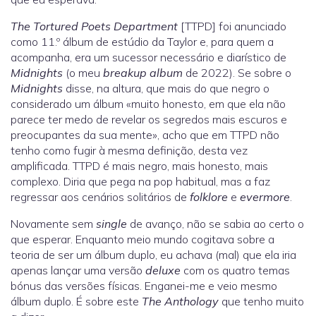
The Tortured Poets Department
[TTPD] foi anunciado
como 11.º álbum de estúdio da Taylor e, para quem a
acompanha, era um sucessor necessário e diarístico de
Midnights
(o meu
breakup album
de 2022). Se sobre o
Midnights
disse, na altura, que mais do que negro o
considerado um álbum «muito honesto, em que ela não
parece ter medo de revelar os segredos mais escuros e
preocupantes da sua mente», acho que em TTPD não
tenho como fugir à mesma definição, desta vez
amplificada. TTPD é mais negro, mais honesto, mais
complexo. Diria que pega na pop habitual, mas a faz
regressar aos cenários solitários de
folklore
e
evermore
.
Novamente sem
single
de avanço, não se sabia ao certo o
que esperar. Enquanto meio mundo cogitava sobre a
teoria de ser um álbum duplo, eu achava (mal) que ela iria
apenas lançar uma versão
deluxe
com os quatro temas
bónus das versões físicas. Enganei-me e veio mesmo
álbum duplo. É sobre este
The Anthology
que tenho muito