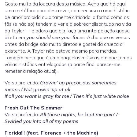
Gosto muito da loucura desta música. Acho que há aqui
uma metáfora para descrever, com recurso a uma história
de amor proibida ou altamente criticada, a forma como os
fãs (e não só) tendem a ver e a sobreanalisar tudo na vida
da Taylor — e adoro que ela faça uma interpelação quase
direta em
you should see your faces
. Acho que os versos
antes da bridge são muito diretos e gostei da crueza ali
existente. A Taylor não estava mesmo para merdas.
Também acho que é uma daquelas músicas em que temos
várias histórias entrelaçadas (a parte final parece-me
remeter à relação atual).
Verso preferido:
Growin’ up precocious sometimes
means / Not growin’ up at all
If all you want is gray for me / Then it’s just white noise
Fresh Out The Slammer
Verso preferido:
All those nights, he kept me goin’ /
Swirled you into all of my poems
Florida!!! (feat. Florence + the Machine)