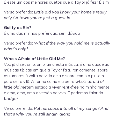
É este um dos melhores duetos que a Taylor já fez? É sim.
Verso preferido:
Little did you know your home’s really
only / A town you’re just a guest in
Guilty as Sin?
É uma das minhas preferidas, sem dúvida!
Verso preferido:
What if the way you hold me is actually
what’s holy?
Who’s Afraid of Little Old Me?
Vou já dizer: amo, amo, amo esta música. É uma daquelas
músicas típicas em que a Taylor fala, ironicamente, sobre
os rumores à volta da vida dela e sobre como a pintam
para ser a vilã. A forma como ela berra
who’s afraid of
little old me
tem estado a viver
rent-free
na minha mente
e amo, amo, amo a versão ao vivo. E podemos falar da
bridge
?
Verso preferido:
Put narcotics into all of my songs / And
that’s why you’re still singin’ along