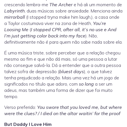
crescendo lembra-me
The Archer
e há ali um momento de
Labyrinth
, duas músicas sobre ansiedade. Menciona ainda
mirrorball
(I stopped tryna make him laugh,), a casa onde
a Taylor costumava viver na zona de Heath,
You’re
Loosing Me
(
I stopped CPR, after all, it’s no use e And
I’m just getting color back into my face
). Não,
definitivamente não é para quem não sabe nada sobre ela.
É uma música triste, sobre perceber que a relação chegou
mesmo ao fim e que não dá mais, só uma pessoa a lutar
não consegue salvá-la. Dá a entender que a outra pessoa
talvez sofra de depressão (
bluest days
), o que talvez
tenha prejudicado a relação. Mais uma vez há um jogo de
significados no título que adoro, com
so long
a ser um
adeus, mas também uma forma de dizer que foi muito
tempo.
Verso preferido:
You swore that you loved me, but where
were the clues? / I died on the altar waitin’ for the proof
But Daddy I Love Him