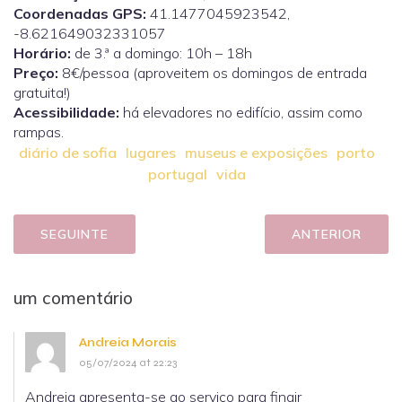
Coordenadas GPS:
41.1477045923542,
-8.621649032331057
Horário:
de 3.ª a domingo: 10h – 18h
Preço:
8€/pessoa (aproveitem os domingos de entrada
gratuita!)
Acessibilidade:
há elevadores no edifício, assim como
rampas.
diário de sofia
lugares
museus e exposições
porto
portugal
vida
SEGUINTE
ANTERIOR
um comentário
Andreia Morais
05/07/2024 at 22:23
Andreia apresenta-se ao serviço para fingir