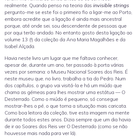
realmente. Quando penso na teoria das
invisible strings
pergunto-me se este foi o primeiro fio a ligar-me ao Porto,
embora acredite que a ligação é ainda mais ancestral
porque, até onde sei, sou descendente de pessoas que
por aqui terão andado. No entanto gosto desta ligação ao
volume 13 (!) da coleção da Ana Maria Magalhães e da
Isabel Alçada.
Havia neste livro um lugar que me faltava conhecer,
apesar de, durante um ano, ter passado à porta várias
vezes por semana: o Museu Nacional Soares dos Reis. É
neste museu que, no livro, trabalha a tia do Pedro. Num
dos capítulos, o grupo vai visitá-la e há um miúdo que
chama as gémeas para lhes mostrar uma estátua — O
Desterrado. Como o miúdo é pequeno, só consegue
mostrar-lhes o pé, o que torna a situação mais caricata.
Como boa leitora da coleção, tive esta imagem na mente
durante todos estes anos. Dizia sempre que um dia havia
de ir ao Soares dos Reis ver O Desterrado (como se não
houvesse mais nada para ver lá).