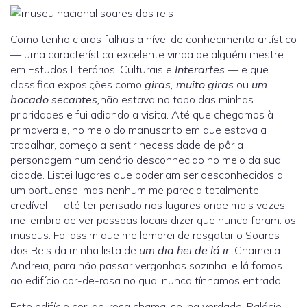
Como tenho claras falhas a nível de conhecimento artístico
— uma característica excelente vinda de alguém mestre
em Estudos Literários, Culturais e
Interartes
— e que
classifica exposições como
giras, muito giras
ou
um
bocado secantes,
não estava no topo das minhas
prioridades e fui adiando a visita. Até que chegamos à
primavera e, no meio do manuscrito em que estava a
trabalhar, começo a sentir necessidade de pôr a
personagem num cenário desconhecido no meio da sua
cidade. Listei lugares que poderiam ser desconhecidos a
um portuense, mas nenhum me parecia totalmente
credível — até ter pensado nos lugares onde mais vezes
me lembro de ver pessoas locais dizer que nunca foram: os
museus. Foi assim que me lembrei de resgatar o Soares
dos Reis da minha lista de
um dia hei de lá ir
. Chamei a
Andreia, para não passar vergonhas sozinha, e lá fomos
ao edifício cor-de-rosa no qual nunca tínhamos entrado.
Este edifício cor-de-rosa chama-se, na verdade, Palácio