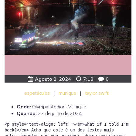
Agosto 2, 2024
|
7:13
|
0
espetáculos
|
munique
|
taylor swift
Onde:
Olympiastadion, Munique
Quando:
27 de julho de 2024
<p style="text-align: left;"><em>What if I told I’m back?</em> Acho que este é um dos textos mais entusiasmantes que vou escrever… desde que escrevi sobre a <a href="https://asofiaworld.com/2024/05/the-eras-tour-lisbon-n1/">The Eras Tour em Lisboa</a>. Se ver a Taylor ao vivo em Lisboa já foi todo um acontecimento, o que dizer de ir a outra cidade europeia vê-la? Falarei de Munique noutra ocasião. Para já quero mesmo falar-te desta experiência única, à semelhança do que fiz em Lisboa. Vamos a isto?</p><p style="text-align: left;"><strong>Pré-Eras Tour</strong></p><p style="text-align: left;">Tal como contei antes, o processo de poder ir à The Eras Tour começou ainda antes de se saber que ia haver Eras Tour. Os rumores de uma <em>tour</em> começaram em agosto de 2022, quando a Taylor anunciou o <em>Midnights</em>, e eu decidi começar a juntar dinheiro porque tinha noção de que os bilhetes seriam mais caros e mais difíceis de conseguir do que tinham sido em 2019, quando foi anunciado que ela viria ao NOS Alive de 202.</p><p style="text-align: left;">Se é um pouco especulativo juntar dinheiro para algo antes de se saber se vai acontecer, quando vai acontecer, em que valores e se Portugal está incluído? Talvez, mas só assim foi possível pensar na possibilidade de concertos no estrangeiro.</p><p style="text-align: left;"><strong>Conseguir bilhetes</strong></p><p style="text-align: left;">A Eras Tour funcionou com um sistema de registo para obter um código e, assim, tentar comprar bilhetes. Foi algo novo e chato. Inscrevi-me com dois e-mails (o meu e o da minha mãe) para Lisboa, Madrid e Edimburgo. Não consegui código para nenhum na altura. Do meu grupo, só uma pessoa conseguiu código para Lisboa, portanto teve de ser ele o salvador da pátria. No entanto, a Inn conseguiu código para Munique e perguntou-me se eu estava interessada e não hesitei em dizer que sim.</p><p style="text-align: left;">Se para comprar bilhetes em Lisboa foi uma guerra, os de Munique foram um paraíso. Uns dez minutos depois de a venda começar já a Inn tinha assegurado bilhetes e eu estava a lacrimejar porque pelo menos ia ver a Taylor uma vez.</p><p style="text-align: left;">Para Munique ficámos na bancada, do lado esquerdo do palco, algo que me permitiria ter uma perspetiva completamente para o concerto. E foi assim que a meio de julho de 2023 eu comecei a sonhar com o final de julho de 2024.</p><p style="text-align: left;"><strong>O outfit</strong></p><p style="text-align: left;">Quando percebi que teria dois <em>outfits</em> para explorar ponderei muito bem aquilo por que tipo de abordagem queria optar. Como já estávamos com a Eras a decorrer nos Estados Unidos eu soube, desde o primeiro momento, qual seria a era que queria no meu <em>outfit</em>. Acho que se pode ir com uma roupa normal, mas, com tantos meses entre comprar bilhetes e ter o concerto, há um efeito de antecipação muito interessante da Eras Tour: assistir a <em>lives</em>, ver as <em>surprise songs</em>, escolher <em>outfits</em>, fazer pulseiras da amizade…</p><p style="text-align: left;">Para a minha primeira vez a ver a Taylor queria ir vestida da era que mais me marcou e que tem um dos álbuns da minha vida: <em>1989</em>. Podia ter escolhido a era que me tornou fã, mas o <em>1989</em> tem uma história mais impactante na minha vida e também foi por lá que decidi fazer a minha primeira tatuagem portanto comecei a procurar ideias e roupas durante o verão. Em setembro tinha todo o <em>outfit</em> em casa: top preto, saia azul, casaco cinzento, tudo a lembrar a <em>1989 World Tour.</em></p><p style="text-align: left;">Sabia que não queria repetir o <em>outfit</em> em Munique, mas também não queria comprar um <em>outfit</em> totalmente novo. Ponderei comprar um vestido <em>Fearless</em>, mas não adorava totalmente nenhum e queria estar confortável por isso escolhi manter o top preto e usar <em>skorts</em> pretos para poder ter ali umas vibes de <em>reputation</em>. Simples, leve e confortável.</p><p style="text-align: left;"><strong>Logísticas de deslocação e alojamento</strong></p><p style="text-align: left;">Beeeeeem, vou deixar que a Inês conte a saga que viveu, mas nós tínhamos uma reserva de hotel feita no início do ano. O resto é a história da Inn.</p><p style="text-align: left;">Quanto a deslocação, obviamente a viagem foi de avião. Comprei a viagem muito em cima da hora (por vários motivos) e, por isso, os bilhetes não foram tão baratos quanto teriam sido se os tivesse comprado há meses. No entanto, como comecei um trabalho novo duas semanas antes, foi bom não o ter comprado bilhetes com antecedência porque teria comprado para sexta-feira e ia ter ali um problema para resolver.</p><p style="text-align: left;">A nível de voos, do Porto para Munique há dois voos por dia (o mesmo para o regresso). No caso da ida, ambos são de manhã, por isso optei pelo primeiro, às 6h15. No regresso vim no último, às 21h20. Ambos operados pela Lufthansa.</p><p style="text-align: left;">Foi a minha primeira vez a andar sozinha de avião e a ter mais cuidados de logística de viagem, mas correu tudo bem e achei tranquilo todo o processo. Check-in online, passagem rápida pela segurança, espera tranquila. Para Munique consegui lugar à janela, sem ninguém imediatamente ao lado. Dormi uma hora e tal. Para cá foi mais chato porque o meu lugar era do lado do corredor e, apesar de não ter ninguém no lugar do meio, o simples facto de ir no corredor impedia-me de conseguir encontrar uma posição confortável para dormir — e eu queria muito dormir!</p> <img width="1080" height="1920" src="https://sofiacostalima.pt/wp-content/uploads/2024/08/taylor-swift-the-eras-tour-munich-park-asofiaworld-daylight.jpg" alt="Taylor Swift the eras tour munich" srcset="https://sofiacostalima.pt/wp-content/uploads/2024/08/taylor-swift-the-eras-tour-munich-park-asofiaworld-daylight.jpg 1080w, https://sofiacostalima.pt/wp-content/uploads/2024/08/taylor-swift-the-eras-tour-munich-park-asofiaworld-daylight-864x1536.jpg 864w, https://sofiacostalima.pt/wp-content/uploads/2024/08/taylor-swift-the-eras-tour-munich-park-asofiaworld-daylight-481x855.jpg 481w" sizes="(max-width: 1080px) 100vw, 1080px" /> <p style="text-align: left;"><strong>Afinal Lisboa teve uma boa organização (e quase faleci na fila, pronto)</strong></p><p style="text-align: left;">Vantagem de ficar em bancada: lugares marcados. Fomos de metro para o Olympic Park e depois entrámos no caos. Chegámos bem perto das 17h15, hora a que abriam as portas. Problemas: havia lugares marcados para filas de bilhetes VIP, que tinham entrado antes, mas não havia qualquer indicação sobre o resto das entradas.</p><p style="text-align: left;">Acabámos por encontrar uma fila gigante na qual estivemos mais de uma hora sem nos mexermos. Estávamos à sombra, mas estava um calor descomunal. A certo ponto achei que ia cair para o lado e foi aí o momento em que senti que os alemães sabem ser solidários porque, não sei bem como, chegaram duas garrafas de água, eletrólitos, chocolate e até uma ventoinha portátil. Foi um momento bonito este de ser salva por <em>swifties</em>.</p><p style="text-align: left;">Não tão bonito foi ver a organização (ou falta dela). Quando a fila finalmente começou a andar os Paramore já estavam a tocar. Em Munique todos os bilhetes estavam na mesma fila. Depois havia revista, detetor de metais e mostrar bilhetes para, por fim, cada um se dirigir ao local onde seria a sua porta de entrada. Uma confusão. Só vimos duas músicas dos Paramore e ainda faltava entrar tanta gente.</p><p style="text-align: left;"><strong>Milhares de pessoas numa colina e um público fechado.</strong></p><p style="text-align: left;">É absurdo, eu sei. Por que raio iriam 40 e tal mil pessoas para uma colina, ao sol, num dia de calor, para ouvir um concerto que está a acontecer num estádio para o qual não têm visão? Um dia, haverá teses de mestrado e de doutoramento sobre isto. Do Marketing aos Estudos Culturais, todos tentarão explicar como a Taylor foi a maior do seu tempo. Para já foi só absurdo — mas também foi muito bonito ver a colina iluminada.</p><p style="text-align: left;">Já no concerto senti que o público demorou a descontrair e a conseguir mostrar-se caloroso. Acredito que possa ser algo cultural, no entanto dá aquela sensação de que é público mais difícil de conquistar, mas que, estando conquistado, se entrega completamente ao espírito.</p><p style="text-align: left;">Como contei, só vi duas músicas dos Paramore, por isso não lhes vou dedicar muitas linhas, ao contrário do que fiz em Lisboa. Teria gostado de ver o concerto todo, porque acho que funciona muito bem como <em>aquecimento</em> para o resto da noite. É esperar que eles façam uma <em>tour</em> a solo.</p> <h2>The Eras Tour: uma experiência completamente diferente em cada concerto</h2> <img width="2000" height="1600" src="https://sofiacostalima.pt/wp-content/uploads/2024/08/the-eras-tour-munich-asofiaworld-daylight1.jpg" alt="" srcset="https://sofiacostalima.pt/wp-content/uploads/2024/08/the-eras-tour-munich-asofiaworld-daylight1.jpg 2000w, https://sofiacostalima.pt/wp-content/uploads/2024/08/the-eras-tour-munich-asofiaworld-daylight1-1536x1229.jpg 1536w, https://sofiacostalima.pt/wp-content/uploads/2024/08/the-eras-tour-munich-asofiaworld-daylight1-1069x855.jpg 1069w" sizes="(max-width: 2000px) 100vw, 2000px" /> <p style="text-align: left;">Aquilo por que estava mais ansiosa para a The Eras Tour em Munique (além de ir a Munique) era ter uma nova perspetiva perante o espetáculo. Estar no <em>front stage</em> foi muito bom, deu para ter a Taylor pertíssimo em vários momentos, deu para dançar e saltar à vontade, mas num palco enorme como aquele há muita coisa que se perde e muitos momentos em