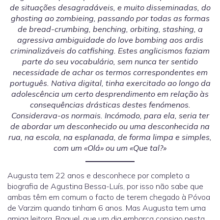
de situações desagradáveis, e muito disseminadas, do
ghosting ao zombieing, passando por todas as formas
de bread-crumbing, benching, orbiting, stashing, a
agressiva ambiguidade do love bombing aos ardis
criminalizáveis do catfishing. Estes anglicismos faziam
parte do seu vocabulário, sem nunca ter sentido
necessidade de achar os termos correspondentes em
português. Nativa digital, tinha exercitado ao longo da
adolescência um certo desprendimento em relação às
consequências drásticas destes fenómenos.
Considerava-os normais. Incómodo, para ela, seria ter
de abordar um desconhecido ou uma desconhecida na
rua, na escola, na esplanada, de forma limpa e simples,
com um «Olá» ou um «Que tal?»
Augusta tem 22 anos e desconhece por completo a
biografia de Agustina Bessa-Luís, por isso não sabe que
ambas têm em comum o facto de terem chegado à Póvoa
de Varzim quando tinham 6 anos. Mas Augusta tem uma
amiga leitora, Raquel, que um dia embarca consigo nesta