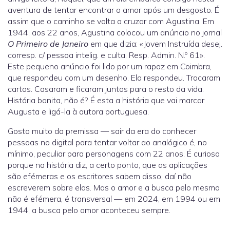
aventura de tentar encontrar o amor após um desgosto. É
assim que o caminho se volta a cruzar com Agustina. Em
1944, aos 22 anos, Agustina colocou um anúncio no jornal
O Primeiro de Janeiro
em que dizia: «Jovem Instruída desej.
corresp. c/ pessoa intelig. e culta. Resp. Admin. N.º 61».
Este pequeno anúncio foi lido por um rapaz em Coimbra,
que respondeu com um desenho. Ela respondeu. Trocaram
cartas. Casaram e ficaram juntos para o resto da vida.
História bonita, não é? É esta a história que vai marcar
Augusta e ligá-la à autora portuguesa.
Gosto muito da premissa — sair da era do conhecer
pessoas no digital para tentar voltar ao analógico é, no
mínimo, peculiar para personagens com 22 anos. É curioso
porque na história diz, a certo ponto, que as aplicações
são efémeras e os escritores sabem disso, daí não
escreverem sobre elas. Mas o amor e a busca pelo mesmo
não é efémera, é transversal — em 2024, em 1994 ou em
1944, a busca pelo amor aconteceu sempre.