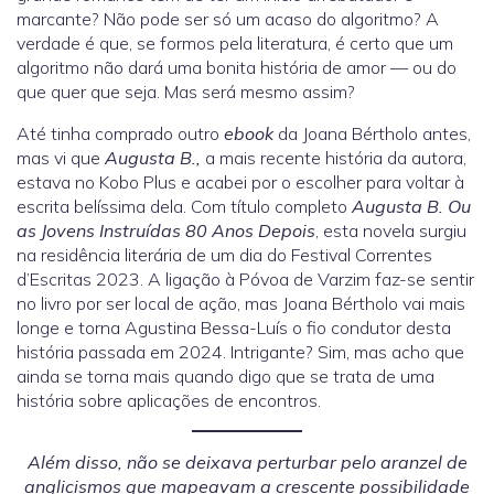
marcante? Não pode ser só um acaso do algoritmo? A
verdade é que, se formos pela literatura, é certo que um
algoritmo não dará uma bonita história de amor — ou do
que quer que seja. Mas será mesmo assim?
Até tinha comprado outro
ebook
da Joana Bértholo antes,
mas vi que
Augusta B.,
a mais recente história da autora,
estava no Kobo Plus e acabei por o escolher para voltar à
escrita belíssima dela. Com título completo
Augusta B. Ou
as Jovens Instruídas 80 Anos Depois
, esta novela surgiu
na residência literária de um dia do Festival Correntes
d’Escritas 2023. A ligação à Póvoa de Varzim faz-se sentir
no livro por ser local de ação, mas Joana Bértholo vai mais
longe e torna Agustina Bessa-Luís o fio condutor desta
história passada em 2024. Intrigante? Sim, mas acho que
ainda se torna mais quando digo que se trata de uma
história sobre aplicações de encontros.
Além disso, não se deixava perturbar pelo aranzel de
anglicismos que mapeavam a crescente possibilidade