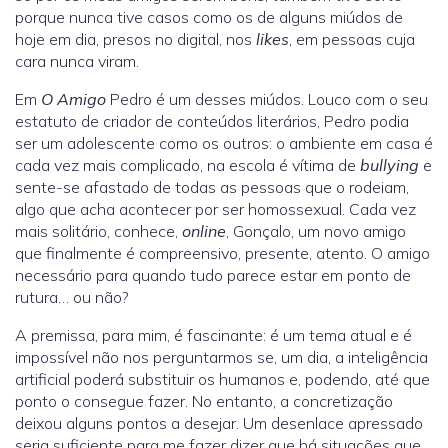
porque nunca tive casos como os de alguns miúdos de
hoje em dia, presos no digital, nos
likes
, em pessoas cuja
cara nunca viram.
Em
O Amigo
Pedro é um desses miúdos. Louco com o seu
estatuto de criador de conteúdos literários, Pedro podia
ser um adolescente como os outros: o ambiente em casa é
cada vez mais complicado, na escola é vítima de
bullying
e
sente-se afastado de todas as pessoas que o rodeiam,
algo que acha acontecer por ser homossexual. Cada vez
mais solitário, conhece,
online
, Gonçalo, um novo amigo
que finalmente é compreensivo, presente, atento. O amigo
necessário para quando tudo parece estar em ponto de
rutura… ou não?
A premissa, para mim, é fascinante: é um tema atual e é
impossível não nos perguntarmos se, um dia, a inteligência
artificial poderá substituir os humanos e, podendo, até que
ponto o consegue fazer. No entanto, a concretização
deixou alguns pontos a desejar. Um desenlace apressado
seria suficiente para me fazer dizer que há situações que