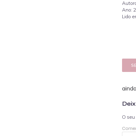
Autora
Ano: 
Lido e
S
aind
Deix
O seu 
Comen