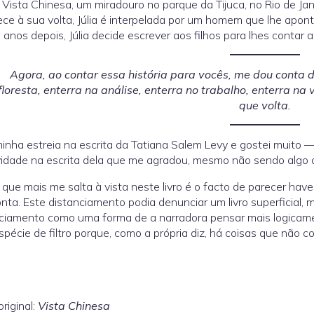
 Vista Chinesa, um miradouro no parque da Tijuca, no Rio de J
ce à sua volta, Júlia é interpelada por um homem que lhe apon
 anos depois, Júlia decide escrever aos filhos para lhes contar a
Agora, ao contar essa história para vocês, me dou conta d
floresta, enterra na análise, enterra no trabalho, enterra 
que volta.
minha estreia na escrita da Tatiana Salem Levy e gostei muito —
vidade na escrita dela que me agradou, mesmo não sendo algo q
 que mais me salta à vista neste livro é o facto de parecer hav
nta. Este distanciamento podia denunciar um livro superficial, 
ciamento como uma forma de a narradora pensar mais logicam
pécie de filtro porque, como a própria diz, há coisas que não 
original:
Vista Chinesa