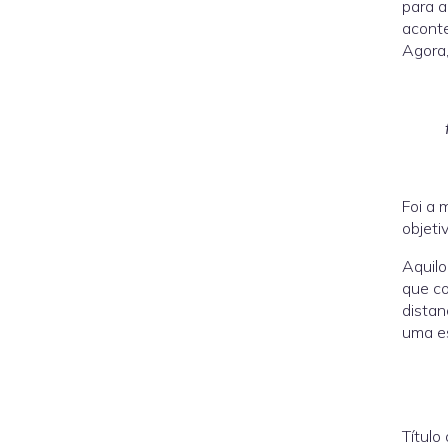
para a
aconte
Agora,
Foi a 
objeti
Aquilo
que co
distan
uma es
Título 