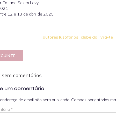
: Tatiana Salem Levy
2021
ntre 12 e 13 de abril de 2025
autores lusófonos
clube do livra-te
EGUINTE
a sem comentários
e um comentário
endereço de email não será publicado.
Campos obrigatórios m
tário
*