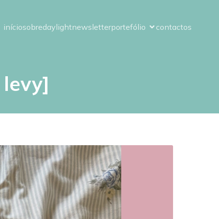
início
sobre
daylight
newsletter
portefólio
contactos
 levy]