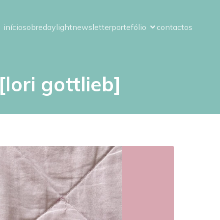
início
sobre
daylight
newsletter
portefólio
contactos
ori gottlieb]