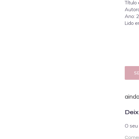
Título
Autora
Ano: 
Lido e
S
aind
Deix
O seu 
Comen