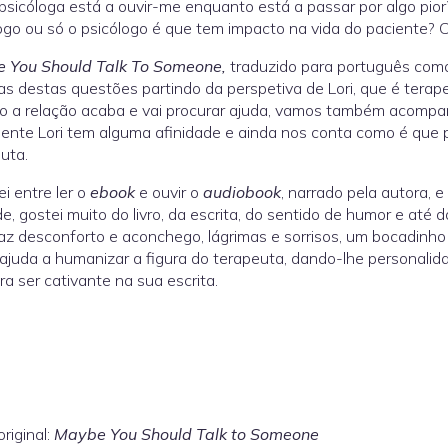
psicóloga está a ouvir-me enquanto está a passar por algo p
ogo ou só o psicólogo é que tem impacto na vida do paciente?
 You Should Talk To Someone,
traduzido para português co
s destas questões partindo da perspetiva de Lori, que é terape
o a relação acaba e vai procurar ajuda, vamos também acompa
ente Lori tem alguma afinidade e ainda nos conta como é que p
uta.
ei entre ler o
ebook
e ouvir o
audiobook
, narrado pela autora, e
e, gostei muito do livro, da escrita, do sentido de humor e até 
traz desconforto e aconchego, lágrimas e sorrisos, um bocadinho
o ajuda a humanizar a figura do terapeuta, dando-lhe personali
ra ser cativante na sua escrita.
original:
Maybe You Should Talk to Someone