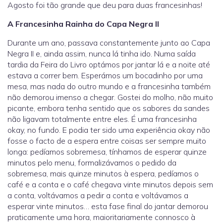
Agosto foi tão grande que deu para duas francesinhas!
A Francesinha Rainha do Capa Negra II
Durante um ano, passava constantemente junto ao Capa
Negra II e, ainda assim, nunca lá tinha ido. Numa saída
tardia da Feira do Livro optámos por jantar lá e a noite até
estava a correr bem. Esperámos um bocadinho por uma
mesa, mas nada do outro mundo e a francesinha também
não demorou imenso a chegar. Gostei do molho, não muito
picante, embora tenha sentido que os sabores da sandes
não ligavam totalmente entre eles. É uma francesinha
okay, no fundo. E podia ter sido uma experiência okay não
fosse o facto de a espera entre coisas ser sempre muito
longa: pedíamos sobremesa, tínhamos de esperar quinze
minutos pelo menu, formalizávamos o pedido da
sobremesa, mais quinze minutos à espera, pedíamos o
café e a conta e o café chegava vinte minutos depois sem
a conta, voltávamos a pedir a conta e voltávamos a
esperar vinte minutos… esta fase final do jantar demorou
praticamente uma hora, maioritariamente connosco à