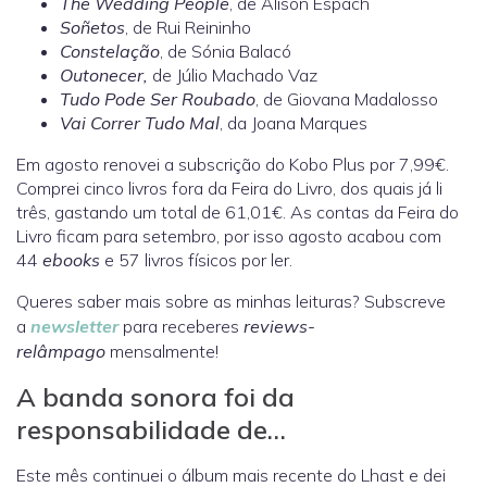
The Wedding People
, de Alison Espach
Soñetos
, de Rui Reininho
Constelação
, de Sónia Balacó
Outonecer,
de Júlio Machado Vaz
Tudo Pode Ser Roubado
, de Giovana Madalosso
Vai Correr Tudo Mal
, da Joana Marques
Em agosto renovei a subscrição do Kobo Plus por 7,99€.
Comprei cinco livros fora da Feira do Livro, dos quais já li
três, gastando um total de 61,01€. As contas da Feira do
Livro ficam para setembro, por isso agosto acabou com
44
ebooks
e 57 livros físicos por ler.
Queres saber mais sobre as minhas leituras? Subscreve
a
newsletter
para receberes
reviews-
relâmpago
mensalmente!
A banda sonora foi da
responsabilidade de…
Este mês continuei o álbum mais recente do Lhast e dei