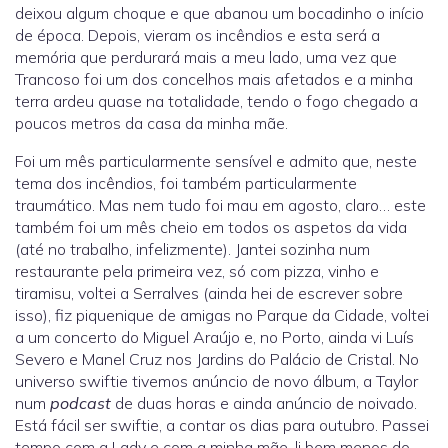
deixou algum choque e que abanou um bocadinho o início
de época. Depois, vieram os incêndios e esta será a
memória que perdurará mais a meu lado, uma vez que
Trancoso foi um dos concelhos mais afetados e a minha
terra ardeu quase na totalidade, tendo o fogo chegado a
poucos metros da casa da minha mãe.
Foi um mês particularmente sensível e admito que, neste
tema dos incêndios, foi também particularmente
traumático. Mas nem tudo foi mau em agosto, claro… este
também foi um mês cheio em todos os aspetos da vida
(até no trabalho, infelizmente). Jantei sozinha num
restaurante pela primeira vez, só com pizza, vinho e
tiramisu, voltei a Serralves (ainda hei de escrever sobre
isso), fiz piquenique de amigas no Parque da Cidade, voltei
a um concerto do Miguel Araújo e, no Porto, ainda vi Luís
Severo e Manel Cruz nos Jardins do Palácio de Cristal. No
universo swiftie tivemos anúncio de novo álbum, a Taylor
num
podcast
de duas horas e ainda anúncio de noivado.
Está fácil ser swiftie, a contar os dias para outubro. Passei
tempo com a Lady e com a minha mãe, li bem menos do