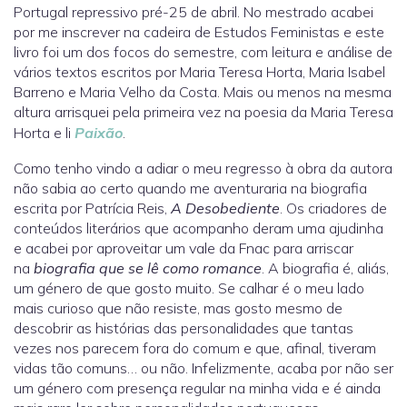
Portugal repressivo pré-25 de abril. No mestrado acabei
por me inscrever na cadeira de Estudos Feministas e este
livro foi um dos focos do semestre, com leitura e análise de
vários textos escritos por Maria Teresa Horta, Maria Isabel
Barreno e Maria Velho da Costa. Mais ou menos na mesma
altura arrisquei pela primeira vez na poesia da Maria Teresa
Horta e li
Paixão
.
Como tenho vindo a adiar o meu regresso à obra da autora
não sabia ao certo quando me aventuraria na biografia
escrita por Patrícia Reis,
A Desobediente
. Os criadores de
conteúdos literários que acompanho deram uma ajudinha
e acabei por aproveitar um vale da Fnac para arriscar
na
biografia que se lê como romance
. A biografia é, aliás,
um género de que gosto muito. Se calhar é o meu lado
mais curioso que não resiste, mas gosto mesmo de
descobrir as histórias das personalidades que tantas
vezes nos parecem fora do comum e que, afinal, tiveram
vidas tão comuns… ou não. Infelizmente, acaba por não ser
um género com presença regular na minha vida e é ainda