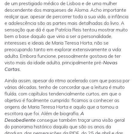
de um prestigiado médico de Lisboa e de uma mulher
descendente dos marqueses de Alorna. Acho importante
realçar que, apesar de percorrer toda a sua vida, a infância
e adolescência são as partes mais detalhadas do livro. A
sensação que dá é que Patrícia Reis tentou mostrar muito
bem a base daquilo que viria a ser a personalidade,
interesses e ideais de Maria Teresa Horta, não se
preocupando tanto em explorar extensivamente a vida
adulta. Embora funcione, pessoalmente gostava de ter
visto mais da idade adulta, principalmente pré-
Novas
Cartas.
Ainda assim, apesar do ritmo acelerado com que passa por
várias décadas, tenho de concordar que a leitura é muito
fluída, com capítulos tendencialmente curtos, em que o
objetivo é facilmente cumprido: ficamos a conhecer as
origens de Maria Teresa Horta e aquilo que a tornou a
escritora que foi. Além de biografia,
A
Desobediente
consegue também traçar uma visão geral
do panorama histórico daquilo que são os anos da
ditadura, das perseguições da PIDE, do 25 de abril e das