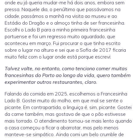
onde eu já queria mudar-me há dois anos, embora sem
pressa. Naquele dia, o penúltimo que passávamos na
cidade, passámos a manhã na visita ao museu e ao
Estádio do Dragão e o almoço tinha de ser francesinha.
Escolhi o Lado B para a minha primeira francesinha
portuense e foi um regresso muito aguardado, que
aconteceu em março. Fui procurar o que tinha escrito
sobre o lugar na altura e sei que a Sofia de 2017 ficaria
muito feliz com o lugar onde está porque escrevi:
Talvez volte, no entanto, como tenciono comer muitas
francesinhas do Porto ao longo da vida, quero também
experimentar outros restaurantes, claro.
Falando da comida em 2025, escolhemos a Francesinha
Lado B. Gostei muito do molho, em que mal se sente o
picante. Em contrapartida, a linguiça é, sim, picante. Gostei
da carne também, mas gostava de que o pão estivesse
mais torrado. O atendimento tornou-se mais lento quando
a casa começou a ficar a abarrotar, mas pelo menos
manteve-se simpático. Ainda comi um belo crumble de