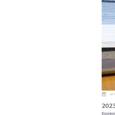
28
2023
Escrev