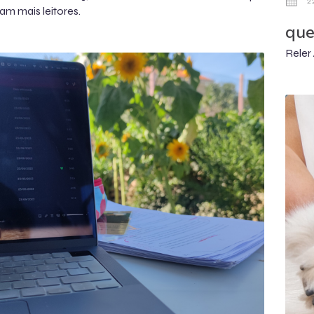
2
am mais leitores.
que
Reler