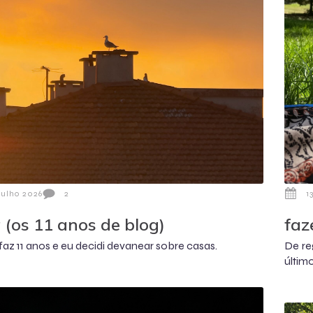
Julho 2026
2
1
 (os 11 anos de blog)
faz
faz 11 anos e eu decidi devanear sobre casas.
De re
últim