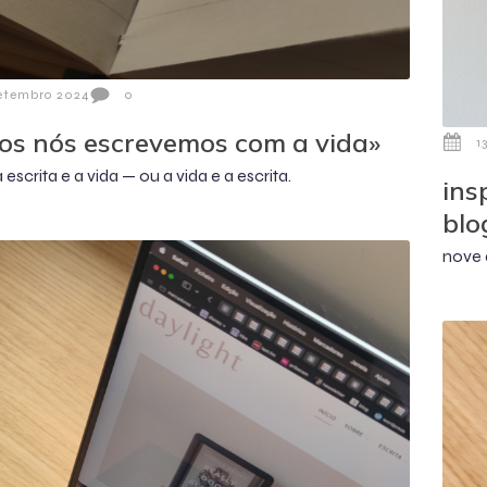
etembro 2024
0
os nós escrevemos com a vida»
1
 escrita e a vida — ou a vida e a escrita.
ins
blo
nove 