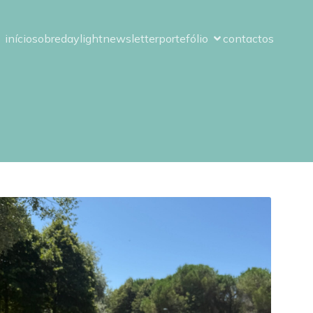
início
sobre
daylight
newsletter
portefólio
contactos