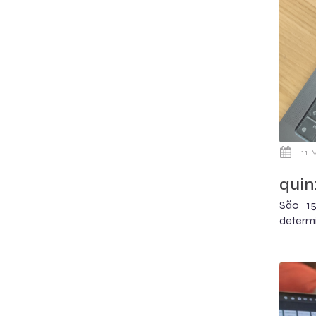
11 
quin
São 1
determi