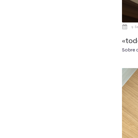
9 S
«tod
Sobre a