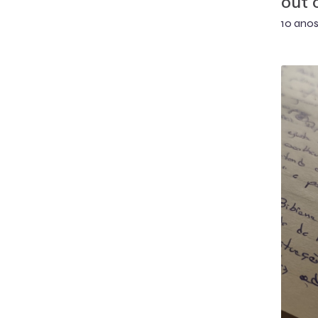
out o
10 anos