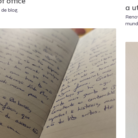
f office
a u
 de blog.
Reno
munda