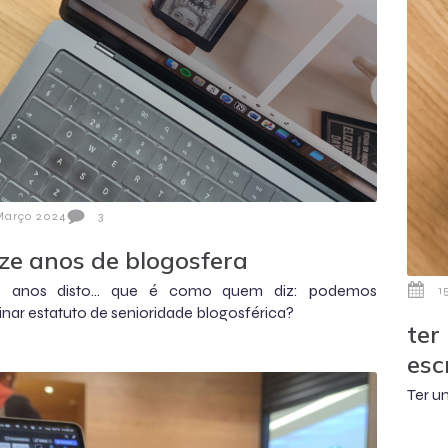
Março 2024
3
ze anos de blogosfera
5 anos disto... que é como quem diz: podemos
1
nar estatuto de senioridade blogosférica?
ter
esc
Ter u