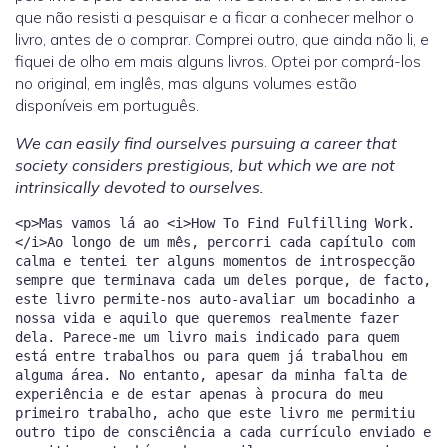
que não resisti a pesquisar e a ficar a conhecer melhor o
livro, antes de o comprar. Comprei outro, que ainda não li, e
fiquei de olho em mais alguns livros. Optei por comprá-los
no original, em inglês, mas alguns volumes estão
disponíveis em português.
We can easily find ourselves pursuing a career that
society considers prestigious, but which we are not
intrinsically devoted to ourselves.
<p>Mas vamos lá ao <i>How To Find Fulfilling Work.
</i>Ao longo de um mês, percorri cada capítulo com
calma e tentei ter alguns momentos de introspecção
sempre que terminava cada um deles porque, de facto,
este livro permite-nos auto-avaliar um bocadinho a
nossa vida e aquilo que queremos realmente fazer
dela. Parece-me um livro mais indicado para quem
está entre trabalhos ou para quem já trabalhou em
alguma área. No entanto, apesar da minha falta de
experiência e de estar apenas à procura do meu
primeiro trabalho, acho que este livro me permitiu
outro tipo de consciência a cada currículo enviado e