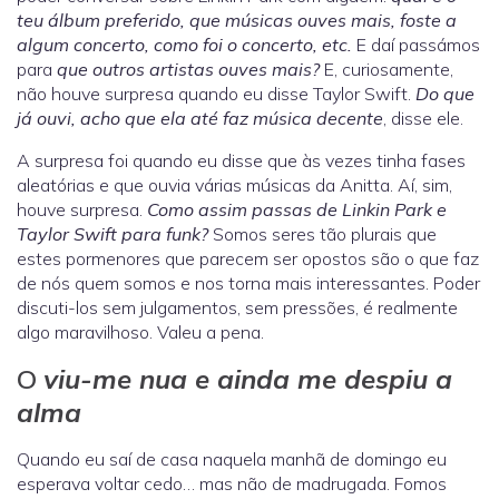
teu álbum preferido, que músicas ouves mais, foste a
algum concerto, como foi o concerto, etc.
E daí passámos
para
que outros artistas ouves mais?
E, curiosamente,
não houve surpresa quando eu disse Taylor Swift.
Do que
já ouvi, acho que ela até faz música decente
, disse ele.
A surpresa foi quando eu disse que às vezes tinha fases
aleatórias e que ouvia várias músicas da Anitta. Aí, sim,
houve surpresa.
Como assim passas de Linkin Park e
Taylor Swift para funk?
Somos seres tão plurais que
estes pormenores que parecem ser opostos são o que faz
de nós quem somos e nos torna mais interessantes. Poder
discuti-los sem julgamentos, sem pressões, é realmente
algo maravilhoso. Valeu a pena.
O
viu-me nua e ainda me despiu a
alma
Quando eu saí de casa naquela manhã de domingo eu
esperava voltar cedo… mas não de madrugada. Fomos