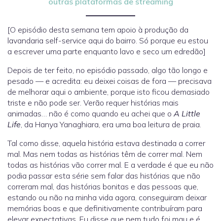
outras plataformas de streaming
[O episódio desta semana tem apoio à produção da
lavandaria self-service aqui do bairro. Só porque eu estou
a escrever uma parte enquanto lavo e seco um edredão]
Depois de ter feito, no episódio passado, algo tão longo e
pesado — e acredita: eu deixei coisas de fora — precisava
de melhorar aqui o ambiente, porque isto ficou demasiado
triste e não pode ser. Verão requer histórias mais
animadas… não é como quando eu achei que o
A Little
Life
, da Hanya Yanaghiara, era uma boa leitura de praia.
Tal como disse, aquela história estava destinada a correr
mal. Mas nem todas as histórias têm de correr mal. Nem
todas as histórias vão correr mal. E a verdade é que eu não
podia passar esta série sem falar das histórias que não
correram mal, das histórias bonitas e das pessoas que,
estando ou não na minha vida agora, conseguiram deixar
memórias boas e que definitivamente contribuíram para
elevar expectativas. Eu disse que nem tudo foi mau e é