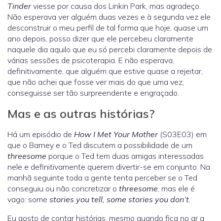
Tinder
viesse por causa dos Linkin Park, mas agradeço.
Não esperava ver alguém duas vezes e à segunda vez ele
desconstruir o meu perfil de tal forma que hoje, quase um
ano depois, posso dizer que ele percebeu claramente
naquele dia aquilo que eu só percebi claramente depois de
várias sessões de psicoterapia. E não esperava,
definitivamente, que alguém que estive quase a rejeitar,
que não achei que fosse ver mais do que uma vez,
conseguisse ser tão surpreendente e engraçado.
Mas e as outras histórias?
Há um episódio de
How I Met Your Mother
(S03E03) em
que o Barney e o Ted discutem a possibilidade de um
threesome
porque o Ted tem duas amigas interessadas
nele e definitivamente querem divertir-se em conjunto. Na
manhã seguinte toda a gente tenta perceber se o Ted
conseguiu ou não concretizar o
threesome
, mas ele é
vago: some
stories you tell, some stories you don’t.
Eu gosto de contar histórias, mesmo quando fica no ar a