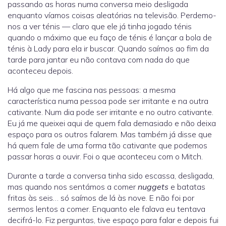
passando as horas numa conversa meio desligada
enquanto víamos coisas aleatórias na televisão. Perdemo-
nos a ver ténis — claro que ele já tinha jogado ténis
quando o máximo que eu faço de ténis é lançar a bola de
ténis à Lady para ela ir buscar. Quando saímos ao fim da
tarde para jantar eu não contava com nada do que
aconteceu depois.
Há algo que me fascina nas pessoas: a mesma
característica numa pessoa pode ser irritante e na outra
cativante. Num dia pode ser irritante e no outro cativante.
Eu já me queixei aqui de quem fala demasiado e não deixa
espaço para os outros falarem. Mas também já disse que
há quem fale de uma forma tão cativante que podemos
passar horas a ouvir. Foi o que aconteceu com o Mitch.
Durante a tarde a conversa tinha sido escassa, desligada,
mas quando nos sentámos a comer
nuggets
e batatas
fritas às seis… só saímos de lá às nove. E não foi por
sermos lentos a comer. Enquanto ele falava eu tentava
decifrá-lo. Fiz perguntas, tive espaço para falar e depois fui