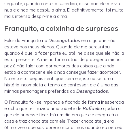
seguinte, quando contei o sucedido, disse que ele me viu
nua e ainda me despiu a alma. E, definitivamente, foi muito
mais intenso despir-me a alma.
Franquito, a caixinha de surpresas
Falar do Franquito no
Desengatados
era algo que não
estava nos meus planos. Quando ele me perguntou
quando é que ia fazer parte eu até lhe disse que ele não ia
estar presente. A minha forma atual de proteger a minha
paz é não falar com pormenores das coisas que ainda
estão a acontecer e ele ainda consegue fazer acontecer.
No entanto, depois senti que, sem ele, isto ia ser uma
história incompleta e tenho de confessar: ele é uma das
minhas personagens preferidas do
Desengatados
.
O Franquito foi-se impondo e ficando de forma inesperada
e acho que ter trazido uma tablete de
Raffaello
ajudou a
que ele pudesse ficar. Há um dia em que ele chega cá a
casa e traz chocolate com ele. Trazer chocolate já era
ótimo, zero queixas, aprecio muito, mas quando eu percebi