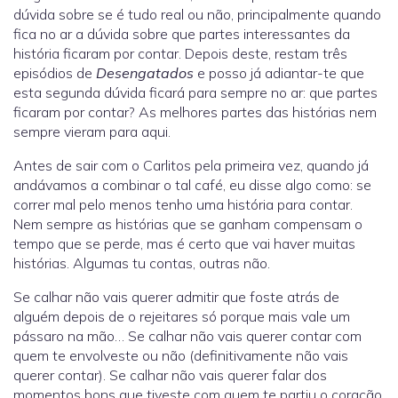
dúvida sobre se é tudo real ou não, principalmente quando
fica no ar a dúvida sobre que partes interessantes da
história ficaram por contar. Depois deste, restam três
episódios de
Desengatados
e posso já adiantar-te que
esta segunda dúvida ficará para sempre no ar: que partes
ficaram por contar? As melhores partes das histórias nem
sempre vieram para aqui.
Antes de sair com o Carlitos pela primeira vez, quando já
andávamos a combinar o tal café, eu disse algo como: se
correr mal pelo menos tenho uma história para contar.
Nem sempre as histórias que se ganham compensam o
tempo que se perde, mas é certo que vai haver muitas
histórias. Algumas tu contas, outras não.
Se calhar não vais querer admitir que foste atrás de
alguém depois de o rejeitares só porque mais vale um
pássaro na mão… Se calhar não vais querer contar com
quem te envolveste ou não (definitivamente não vais
querer contar). Se calhar não vais querer falar dos
momentos bons que tiveste com quem te partiu o coração