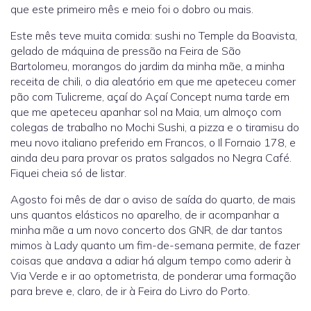
que este primeiro mês e meio foi o dobro ou mais.
Este mês teve muita comida: sushi no Temple da Boavista,
gelado de máquina de pressão na Feira de São
Bartolomeu, morangos do jardim da minha mãe, a minha
receita de chili, o dia aleatório em que me apeteceu comer
pão com Tulicreme, açaí do Açaí Concept numa tarde em
que me apeteceu apanhar sol na Maia, um almoço com
colegas de trabalho no Mochi Sushi, a pizza e o tiramisu do
meu novo italiano preferido em Francos, o Il Fornaio 178, e
ainda deu para provar os pratos salgados no Negra Café.
Fiquei cheia só de listar.
Agosto foi mês de dar o aviso de saída do quarto, de mais
uns quantos elásticos no aparelho, de ir acompanhar a
minha mãe a um novo concerto dos GNR, de dar tantos
mimos à Lady quanto um fim-de-semana permite, de fazer
coisas que andava a adiar há algum tempo como aderir à
Via Verde e ir ao optometrista, de ponderar uma formação
para breve e, claro, de ir à Feira do Livro do Porto.