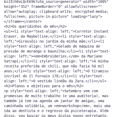
6zJZch0vLQcE69k?utm_source=generator" width="100%"
height="352" frameBorder="0" allowfullscreen=""
allow="autoplay; clipboard-write; encrypted-media;
fullscreen; picture-in-picture" loading="lazy">
</iframe></center>
<h2>Os queridinhos do mês</h2>
<ul><li style="text-align: left;">Corretor Instant
Eraser, da Maybelline;</li><li style="text-align:
left;">Girassóis no jardim da minha mãe;</li><li
style="text-align: left;">Gelado de máquina de
pressão de morango e baunilha;</li><li style="text-
align: left;"><em>Embroideries,</em> da Marjane
Satrapi;</li><li style="text-align: left;">A minha
receita preferida de chili, que não fazia há mil
anos;</li><li style="text-align: left;">O tiramisu
incrível do Il Fornaio 178;</li><li style="text-
align: left;">O vestido lindão da Zara.</li></ul>
<h2>Planos e objetivos para o mês</h2>
<p style="text-align: left;">Setembro vem com
promessas de muito trabalho (e uma auditoria), mas
também já tem na agenda um jantar de amigas, uma
caminhada solidária, um <em>workshop</em>, mais uma
ida ao dentista e o regresso da psicoterapia. Além
disso, vou buscar os meus óculos novos entretanto,