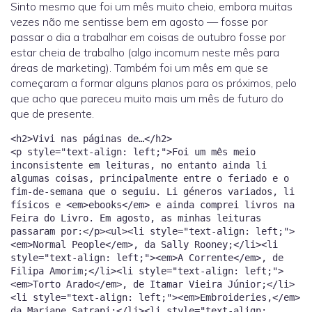
Sinto mesmo que foi um mês muito cheio, embora muitas
vezes não me sentisse bem em agosto — fosse por
passar o dia a trabalhar em coisas de outubro fosse por
estar cheia de trabalho (algo incomum neste mês para
áreas de marketing). Também foi um mês em que se
começaram a formar alguns planos para os próximos, pelo
que acho que pareceu muito mais um mês de futuro do
que de presente.
<h2>Vivi nas páginas de…</h2>
<p style="text-align: left;">Foi um mês meio
inconsistente em leituras, no entanto ainda li
algumas coisas, principalmente entre o feriado e o
fim-de-semana que o seguiu. Li géneros variados, li
físicos e <em>ebooks</em> e ainda comprei livros na
Feira do Livro. Em agosto, as minhas leituras
passaram por:</p><ul><li style="text-align: left;">
<em>Normal People</em>, da Sally Rooney;</li><li
style="text-align: left;"><em>A Corrente</em>, de
Filipa Amorim;</li><li style="text-align: left;">
<em>Torto Arado</em>, de Itamar Vieira Júnior;</li>
<li style="text-align: left;"><em>Embroideries,</em>
da Marjane Satrapi;</li><li style="text-align: