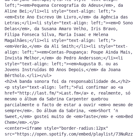
left;"><em>Pequena Coreografia do Adeus</em>, da
Aline Bei;</li><li style="text-align: left;">
<em>Este Ano Escrevo Um Livro,</em> da Agência das
Letras;</li><li style="text-align: left;"><em>O Sono
Delas</em>, da Susana Amaro Velho, Iris Bravo,
Filipa Fonseca Silva, Maria Isaac e Helena
Magalhães;</li><li style="text-align: left;">
<em>Verão,</em> da Ali Smith;</li><li style="text-
align: left;"><em>Contas-Poupança: Poupe Ainda Mais,
Invista Melhor,</em> do Pedro Andersson;</li><li
style="text-align: left;"><em>Augusta B. ou as
Jovens Instruídas 80 Anos Depois,</em> da Joana
Bértholo.</li></ul>
<h2>A banda sonora foi da responsabilidade de…</h2>
<p style="text-align: left;">Fui confirmar ao <a
href="http://last.fm/">Last.fm</a> e, realmente, só
mesmo o álbum da Sabrina Carpenter quebrou
parcialmente o facto de estar a ouvir <em>o mesmo de
sempre</em>. Do álbum da Sabrina, <em>Short ‘n
Sweet,</em> gostei muito de <em>Taste</em> e <em>Bed
Chem</em>.</p>
<center><iframe style="border-radius:12px"
src="https://open.spotify.com/embed/playlist/73NuRzz