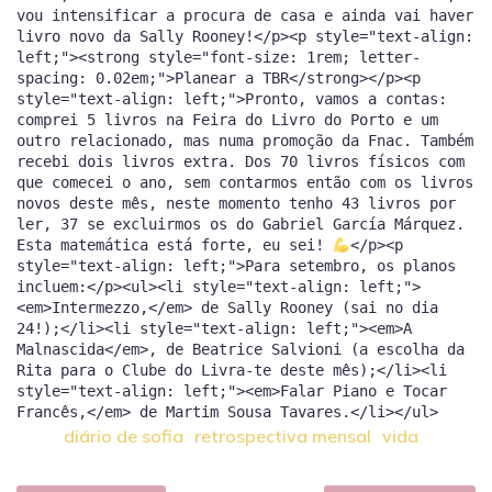
vou intensificar a procura de casa e ainda vai haver
livro novo da Sally Rooney!</p><p style="text-align:
left;"><strong style="font-size: 1rem; letter-
spacing: 0.02em;">Planear a TBR</strong></p><p
style="text-align: left;">Pronto, vamos a contas:
comprei 5 livros na Feira do Livro do Porto e um
outro relacionado, mas numa promoção da Fnac. Também
recebi dois livros extra. Dos 70 livros físicos com
que comecei o ano, sem contarmos então com os livros
novos deste mês, neste momento tenho 43 livros por
ler, 37 se excluirmos os do Gabriel García Márquez.
Esta matemática está forte, eu sei!
</p><p
style="text-align: left;">Para setembro, os planos
incluem:</p><ul><li style="text-align: left;">
<em>Intermezzo,</em> de Sally Rooney (sai no dia
24!);</li><li style="text-align: left;"><em>A
Malnascida</em>, de Beatrice Salvioni (a escolha da
Rita para o Clube do Livra-te deste mês);</li><li
style="text-align: left;"><em>Falar Piano e Tocar
diário de sofia
retrospectiva mensal
vida