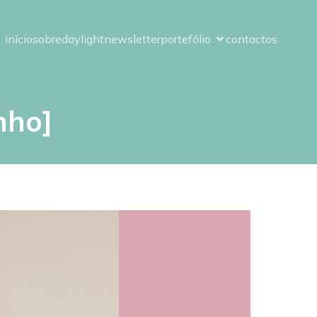
início
sobre
daylight
newsletter
portefólio
contactos
nho]