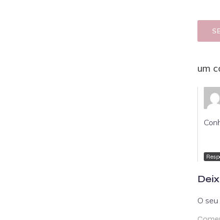
S
um c
Conh
Resp
Deix
O seu 
Comen