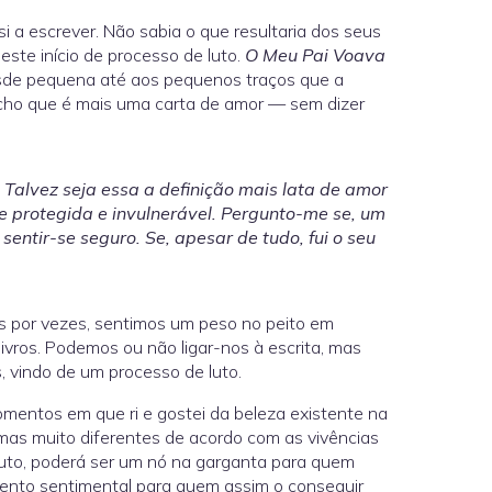
si a escrever. Não sabia o que resultaria dos seus
este início de processo de luto.
O Meu Pai Voava
desde pequena até aos pequenos traços que a
acho que é mais uma carta de amor — sem dizer
 Talvez seja essa a definição mais lata de amor
 protegida e invulnerável. Pergunto-me se, um
sentir-se seguro. Se, apesar de tudo, fui o seu
mos por vezes, sentimos um peso no peito em
 livros. Podemos ou não ligar-nos à escrita, mas
s, vindo de um processo de luto.
momentos em que ri e gostei da beleza existente na
rmas muito diferentes de acordo com as vivências
uto, poderá ser um nó na garganta para quem
mento sentimental para quem assim o conseguir