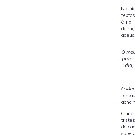
No iní
textos
é, no 
doença
adeus
O meu
pater
dia,
O Meu
tantas
acho m
Claro 
triste
de cad
sabe q