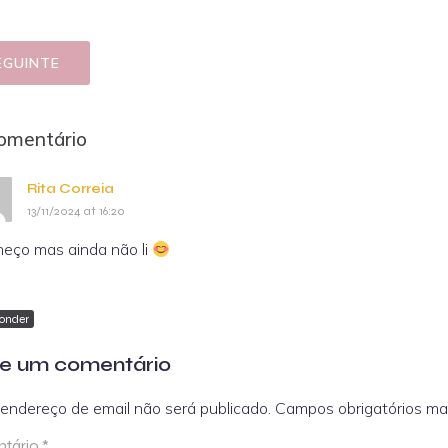
EGUINTE
omentário
Rita Correia
13/11/2024 at 16:20
eço mas ainda não li
onder
e um comentário
endereço de email não será publicado.
Campos obrigatórios m
tário
*