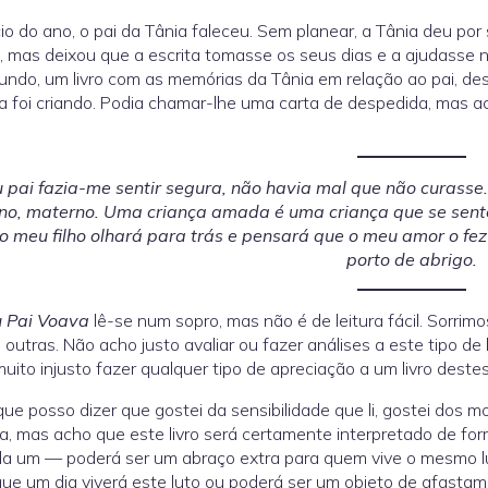
cio do ano, o pai da Tânia faleceu. Sem planear, a Tânia deu por 
, mas deixou que a escrita tomasse os seus dias e a ajudasse n
fundo, um livro com as memórias da Tânia em relação ao pai, 
 foi criando. Podia chamar-lhe uma carta de despedida, mas 
.
 pai fazia-me sentir segura, não havia mal que não curasse.
no, materno. Uma criança amada é uma criança que se sente
 o meu filho olhará para trás e pensará que o meu amor o fez 
porto de abrigo.
 Pai Voava
lê-se num sopro, mas não é de leitura fácil. Sorri
 outras. Não acho justo avaliar ou fazer análises a este tipo de
uito injusto fazer qualquer tipo de apreciação a um livro deste
que posso dizer que gostei da sensibilidade que li, gostei dos 
za, mas acho que este livro será certamente interpretado de fo
a um — poderá ser um abraço extra para quem vive o mesmo l
ue um dia viverá este luto ou poderá ser um objeto de afasta