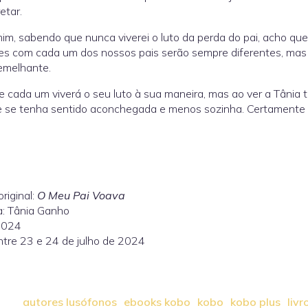
etar.
im, sabendo que nunca viverei o luto da perda do pai, acho que 
es com cada um dos nossos pais serão sempre diferentes, mas o
emelhante.
e cada um viverá o seu luto à sua maneira, mas ao ver a Tânia 
 se tenha sentido aconchegada e menos sozinha. Certamente se
original:
O Meu Pai Voava
a: Tânia Ganho
2024
ntre 23 e 24 de julho de 2024
autores lusófonos
ebooks kobo
kobo
kobo plus
livr