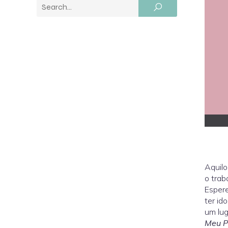
Aquilo
o trab
Espere
ter id
um lug
Meu P