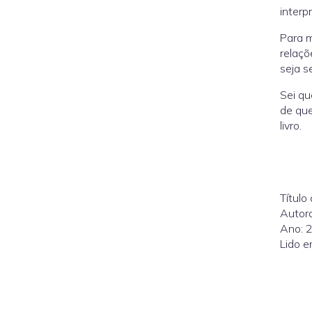
interpr
Para m
relaçõ
seja s
Sei qu
de que
livro.
Título 
Autor
Ano: 
Lido e