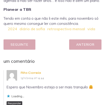
agenda a não ser fazer anos… e isso não é bem um plano.
Planear a TBR
Tendo em conta o que não li este mês, para novembro só
quero mesmo conseguir ler com consistência.
2024
diário de sofia
retrospectiva mensal
vida
SEGUINTE
ANTERIOR
um comentário
Rita Correia
13/11/2024 at 14:44
Espero que Novembro esteja a ser mais tranquilo
Loading...
Responder