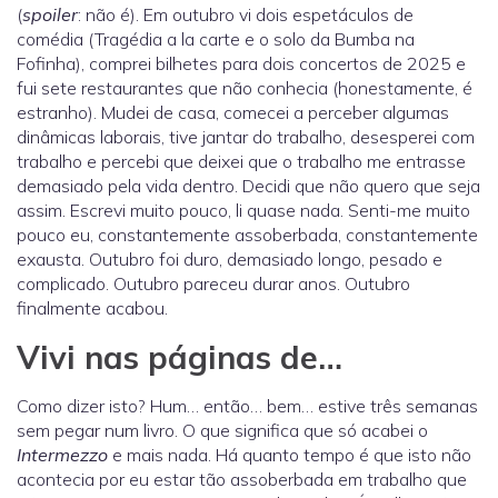
(
spoiler
: não é). Em outubro vi dois espetáculos de
comédia (Tragédia a la carte e o solo da Bumba na
Fofinha), comprei bilhetes para dois concertos de 2025 e
fui sete restaurantes que não conhecia (honestamente, é
estranho). Mudei de casa, comecei a perceber algumas
dinâmicas laborais, tive jantar do trabalho, desesperei com
trabalho e percebi que deixei que o trabalho me entrasse
demasiado pela vida dentro. Decidi que não quero que seja
assim. Escrevi muito pouco, li quase nada. Senti-me muito
pouco eu, constantemente assoberbada, constantemente
exausta. Outubro foi duro, demasiado longo, pesado e
complicado. Outubro pareceu durar anos. Outubro
finalmente acabou.
Vivi nas páginas de…
Como dizer isto? Hum… então… bem… estive três semanas
sem pegar num livro. O que significa que só acabei o
Intermezzo
e mais nada. Há quanto tempo é que isto não
acontecia por eu estar tão assoberbada em trabalho que