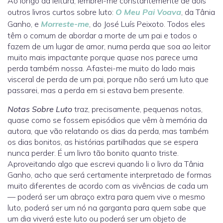
Ao longo da leitura, lembrei-me constantemente de dois
outros livros curtos sobre luto:
O Meu Pai Voava
, da Tânia
Ganho, e
Morreste-me
, do José Luís Peixoto. Todos eles
têm o comum de abordar a morte de um pai e todos o
fazem de um lugar de amor, numa perda que soa ao leitor
muito mais impactante porque quase nos parece uma
perda também nossa. Afastei-me muito do lado mais
visceral de perda de um pai, porque não será um luto que
passarei, mas a perda em si estava bem presente.
Notas Sobre Luto
traz, precisamente, pequenas notas,
quase como se fossem episódios que vêm à memória da
autora, que vão relatando os dias da perda, mas também
os dias bonitos, as histórias partilhadas que se espera
nunca perder. É um livro tão bonito quanto triste.
Aproveitando algo que escrevi quando li o livro da Tânia
Ganho, acho que será certamente interpretado de formas
muito diferentes de acordo com as vivências de cada um
— poderá ser um abraço extra para quem vive o mesmo
luto, poderá ser um nó na garganta para quem sabe que
um dia viverá este luto ou poderá ser um objeto de