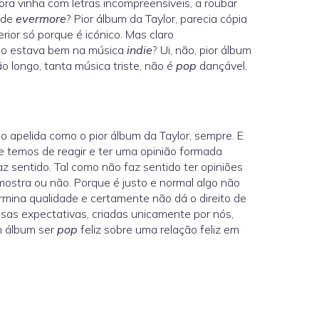
gora vinha com letras incompreensíveis, a roubar
a de
evermore
? Pior álbum da Taylor, parecia cópia
rior só porque é icónico. Mas claro
o estava bem na música
indie
? Ui, não, pior álbum
tão longo, tanta música triste, não é
pop
dançável,
o apelida como o pior álbum da Taylor, sempre. E
e temos de reagir e ter uma opinião formada
 sentido. Tal como não faz sentido ter opiniões
mostra ou não. Porque é justo e normal algo não
rmina qualidade e certamente não dá o direito de
as expectativas, criadas unicamente por nós,
m álbum ser
pop
feliz sobre uma relação feliz em