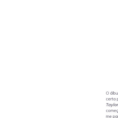
O álb
certa 
Taylo
começa
me par