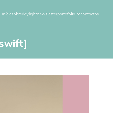
início
sobre
daylight
newsletter
portefólio
contactos
swift]