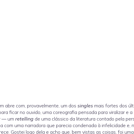
um abre com, provavelmente, um dos
singles
mais fortes dos úl
para ficar no ouvido, uma coreografia pensada para viralizar e a
r —
um
retelling
de uma clássico da literatura contado pela per
 com uma narradora que parecia condenada à infelicidade e, no
ece. Gostei logo dela e acho que, bem vistas as coisas, foi 