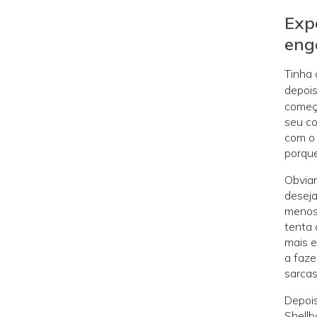
Exp
eng
Tinha 
depoi
começo
seu co
com o 
porque
Obviam
deseja
menos
tenta 
mais e
a faze
sarca
Depoi
Shellb