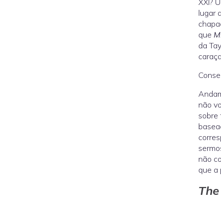
XXI? U
lugar 
chapa
que
M
da Tay
caraça
Conse
Andamo
não vo
sobre 
basead
corres
sermos
não co
que a 
The 