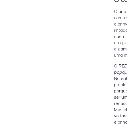
O ano 
como
o prim
irrita
quem 
do que
diziam
uma mi
O
RE
pop
qu
No en
probl
porque
ser um
renasc
Mas e
voltar
e brin