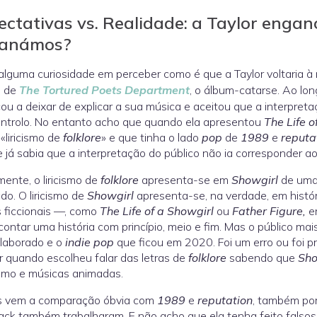
ectativas vs. Realidade: a Taylor engan
anámos?
alguma curiosidade em perceber como é que a Taylor voltaria à
s de
The Tortured Poets Department
, o álbum-catarse. Ao lo
u a deixar de explicar a sua música e aceitou que a interpret
ntrolo. No entanto acho que quando ela apresentou
The Life o
«liricismo de
folklore
» e que tinha o lado
pop
de
1989
e
reputa
 já sabia que a interpretação do público não ia corresponder ao 
ente, o liricismo de
folklore
apresenta-se em
Showgirl
de uma 
do. O liricismo de
Showgirl
apresenta-se, na verdade, em histó
 ficcionais —, como
The Life of a Showgirl
ou
Father Figure,
e
contar uma história com princípio, meio e fim. Mas o público mais
laborado e o
indie pop
que ficou em 2020. Foi um erro ou foi p
r quando escolheu falar das letras de
folklore
sabendo que
Sho
smo e músicas animadas.
s vem a comparação óbvia com
1989
e
reputation
, também po
ack também trabalharam. E não acho que ela tenha feito fals