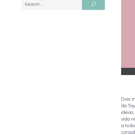
Dois m
da Tay
ideias
vida n
a todo
consid