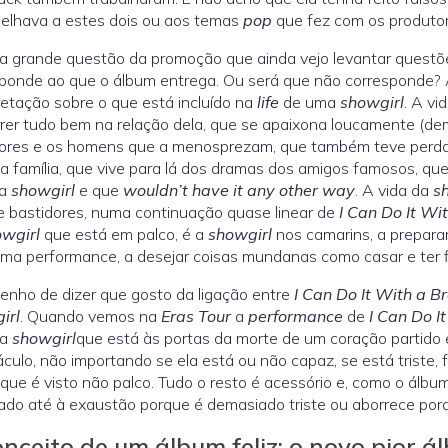
elhava a estes dois ou aos temas
pop
que fez com os produto
a grande questão da promoção que ainda vejo levantar questõe
ponde ao que o álbum entrega. Ou será que não corresponde? 
retação sobre o que está incluído na
life
de uma
showgirl
. A vi
rrer tudo bem na relação dela, que se apaixona loucamente (de
dores e os homens que a menosprezam, que também teve perda
a família, que vive para lá dos dramas dos amigos famosos, que
ma
showgirl
e que
wouldn’t have it any other way
. A vida da
s
e bastidores, numa continuação quase linear de
I Can Do It Wi
wgirl
que está em palco, é a
showgirl
nos camarins, a preparar
ma performance, a desejar coisas mundanas como casar e ter f
tenho de dizer que gosto da ligação entre
I Can Do It With a B
irl
. Quando vemos na
Eras Tour
a
performance
de
I Can Do I
 a
showgirl
que está às portas da morte de um coração partido 
culo, não importando se ela está ou não capaz, se está triste,
 que é visto não palco. Tudo o resto é acessório e, como o álbu
ado até à exaustão porque é demasiado triste ou aborrece porq
nceito de um álbum feliz: o novo pior á