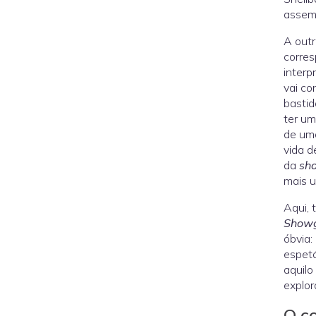
assem
A outr
corres
interp
vai co
basti
ter um
de u
vida d
da
sho
mais u
Aqui, 
Showg
óbvia:
espetá
aquilo
explor
O co