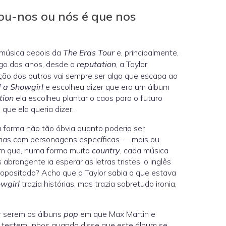
ou-nos ou nós é que nos
 música depois da
The Eras Tour
e, principalmente,
ngo dos anos, desde o
reputation
, a Taylor
ação dos outros vai sempre ser algo que escapa ao
f a Showgirl
e escolheu dizer que era um álbum
tion
ela escolheu plantar o caos para o futuro
que ela queria dizer.
forma não tão óbvia quanto poderia ser
rias com personagens específicas — mais ou
m que, numa forma muito
country
, cada música
 abrangente ia esperar as letras tristes, o inglês
ropositado? Acho que a Taylor sabia o que estava
wgirl
trazia histórias, mas trazia sobretudo ironia,
r serem os álbuns
pop
em que Max Martin e
os testemunhos quando disse que este álbum se