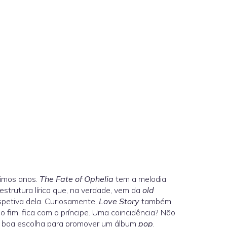
timos anos.
The Fate of Ophelia
tem a melodia
 estrutura lírica que, na verdade, vem da
old
spetiva dela. Curiosamente,
Love Story
também
 fim, fica com o príncipe. Uma coincidência? Não
uma boa escolha para promover um álbum
pop
.