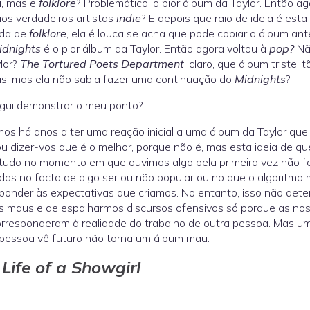
i, mas e
folklore
? Problemático, o pior álbum da Taylor. Então a
aos verdadeiros artistas
indie
? E depois que raio de ideia é est
da de
folklore
, ela é louca se acha que pode copiar o álbum ante
idnights
é o pior álbum da Taylor. Então agora voltou à
pop?
Nã
lor?
The Tortured Poets Department
, claro, que álbum triste, 
s, mas ela não sabia fazer uma continuação do
Midnights
?
gui demonstrar o meu ponto?
s há anos a ter uma reação inicial a uma álbum da Taylor que 
u dizer-vos que é o melhor, porque não é, mas esta ideia de qu
tudo no momento em que ouvimos algo pela primeira vez não faz
as no facto de algo ser ou não popular ou no que o algoritmo 
ponder às expectativas que criamos. No entanto, isso não dete
 maus e de espalharmos discursos ofensivos só porque as noss
rresponderam à realidade do trabalho de outra pessoa. Mas u
pessoa vê futuro não torna um álbum mau.
Life of a Showgirl