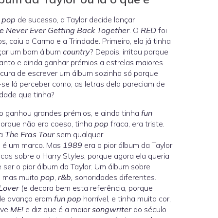
 pop
de sucesso, a Taylor decide lançar
 Never Ever Getting Back Together
. O
RED
foi
 caiu o Carmo e a Trindade. Primeiro, ela já tinha
nçar um bom álbum
country
? Depois, irritou porque
anto e ainda ganhar prémios a estrelas maiores
oucura de escrever um álbum sozinha só porque
-se lá perceber como, as letras dela pareciam de
dade que tinha?
ão ganhou grandes prémios, e ainda tinha
fun
porque não era coeso, tinha
pop
fraca, era triste.
a
The Eras Tour
sem qualquer
r, é um marco. Mas
1989
era o pior álbum da Taylor
cas sobre o Harry Styles, porque agora ela queria
 ser o pior álbum da Taylor. Um álbum sobre
a, mas muito
pop
,
r&b,
sonoridades diferentes.
Lover
(e decora bem esta referência, porque
e avanço eram
fun
pop
horrível, e tinha muita cor,
eve
ME!
e diz que é a maior
songwriter
do século