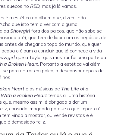
res suecos no
RED,
mas já lá vamos.
s é a estética do álbum que, dizem, não
Acho que isto tem a ver com alguma
da da
Showgirl
fora dos palcos, que não sabe se
masiado até), que tem de lidar com os negócios de
s antes de chegar ao topo do mundo, que quer
 acaba o álbum a concluir que já conhece a vida
howgirl
que a Taylor quis mostrar foi uma parte da
th a Broken Heart
. Portanto a estética vai além
-se para entrar em palco, a descansar depois de
ilhos.
roken Heart
e as músicas de
The Life of a
t With a Broken Heart
temos ali uma história
e que, mesmo assim, é obrigada a dar um
 feliz, cansada, magoada porque o que importa é
m tem vindo a mostrar, ou vende revistas e é
ue é demasiado feliz.
lbum da Taylor ou lá o que é