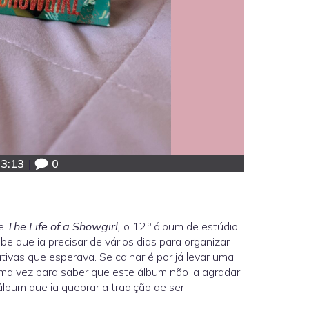
3:13
|
0
re
The Life of a Showgirl,
o 12.º álbum de estúdio
be que ia precisar de vários dias para organizar
vas que esperava. Se calhar é por já levar uma
uma vez para saber que este álbum não ia agradar
álbum que ia quebrar a tradição de ser