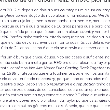
era 2012 e, depois de dois álbuns
country
e um álbum
country
single
de apresentação do novo álbum uma música
pop
:
We Are
eiro álbum cujo lançamento acompanhei realmente e, meus caros,
do porque quem é que a miúda de 16 anos pensa que é para la
é que a miúda pensa que é para ter um álbum
country
vender t
 ela? Por fim, tinha também irritado porque tinha-lhe dado a l
 que ela não devia escrever assim tanto das músicas dela e, vá
úda de 21 anos… como é que ela se atrevia a escrever com a i
D
foi um álbum que dividiu águas. Não era coeso o suficiente, n
e não caía bem a muita gente.
RED
era o pior álbum da Taylor 
tanto, cantámos
We Are Never Ever Getting Back Together
n
ema.
1989
chateou porque era totalmente
pop
e, vamos admiti
 ela devia ter ficado no
country
, porque tinha demasiadas músi
a estrela
pop
. Depois veio o
reputation
e o
reputation
tinha de
er das cinzas depois de ser cancelada, sobre estar apaixonad
la não estava bem na
pop
comercial normal? E claro que veio o
ei a ela) e o
Lover
era o pior álbum da Taylor porque os
singles
d
cava ali com outros géneros musicais. A sério, quem é que escr